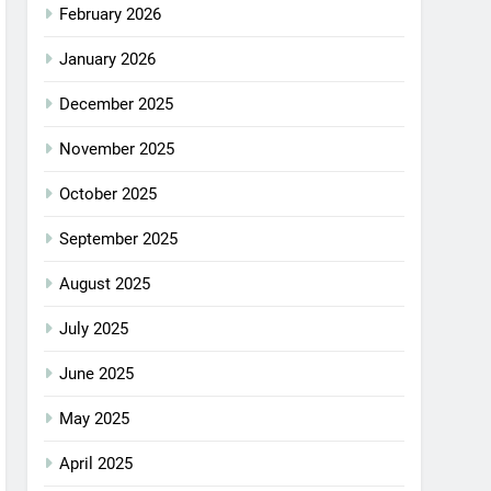
February 2026
January 2026
December 2025
November 2025
October 2025
September 2025
August 2025
July 2025
June 2025
May 2025
April 2025