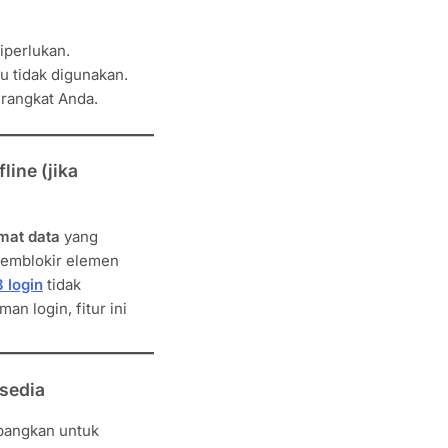
iperlukan.
u tidak digunakan.
erangkat Anda.
ine (jika
mat data
yang
emblokir elemen
 login
tidak
n login, fitur ini
.
rsedia
mbangkan untuk