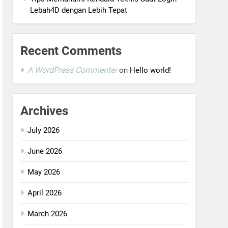
Lebah4D dengan Lebih Tepat
Recent Comments
A WordPress Commenter
on
Hello world!
Archives
July 2026
June 2026
May 2026
April 2026
March 2026