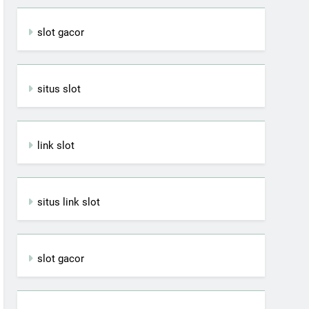
slot gacor
situs slot
link slot
situs link slot
slot gacor