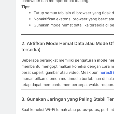
bandwidth dan mempercepat loading.
Tips:
Tutup semua tab lain di browser yang tidak d
Nonaktifkan ekstensi browser yang berat ata
Gunakan mode hemat data jika tersedia di p
2. Aktifkan Mode Hemat Data atau Mode Offl
tersedia)
Beberapa perangkat memiliki
pengaturan mode he
membantu mengoptimalkan koneksi dengan cara m
berat seperti gambar atau video. Meskipun
horas88
menampilkan elemen multimedia berlebihan di halama
tetap dapat membantu mempercepat waktu respon
3. Gunakan Jaringan yang Paling Stabil Te
Saat koneksi Wi-Fi lemah atau putus-putus, perti