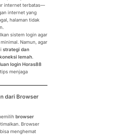
r internet terbatas—
gan internet yang
gal, halaman tidak
n.
lkan sistem login agar
n minimal. Namun, agar
mi
strategi dan
 koneksi lemah
.
uan login Horas88
 tips menjaga
n dari Browser
memilih
browser
ptimalkan. Browser
bisa menghemat