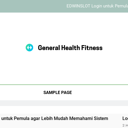
EDWINSLOT Login untuk Pemul
Login Edwinslot da
Lebah4D Login Lewat HP dengan Langkah yang Mudah Dipahami
Panduan TIARA4D Link Alt
EDWINSLOT Login untuk Pemul
Login Edwinslot da
eral Health Fitness
Tips Dan Produk Untuk Kebugaran Optimal Di General Health Fi
Lebah4D Login Lewat HP dengan Langkah yang Mudah Dipahami
SAMPLE PAGE
la agar Lebih Mudah Memahami Sistem
Login Edwinslo
2 Months Ago