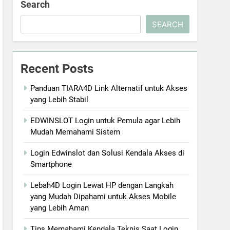
Search
SEARCH
Recent Posts
Panduan TIARA4D Link Alternatif untuk Akses
yang Lebih Stabil
EDWINSLOT Login untuk Pemula agar Lebih
Mudah Memahami Sistem
Login Edwinslot dan Solusi Kendala Akses di
Smartphone
Lebah4D Login Lewat HP dengan Langkah
yang Mudah Dipahami untuk Akses Mobile
yang Lebih Aman
Tips Memahami Kendala Teknis Saat Login