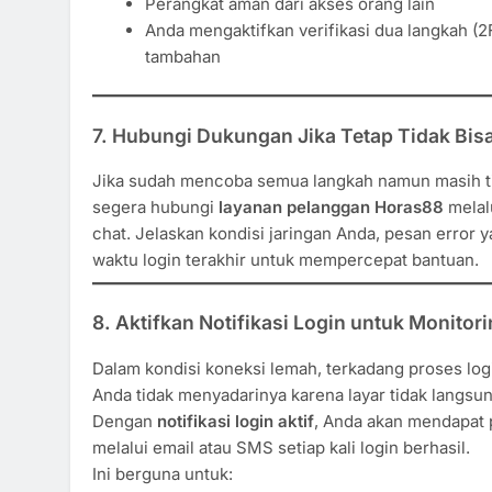
Perangkat aman dari akses orang lain
Anda mengaktifkan verifikasi dua langkah (
tambahan
7. Hubungi Dukungan Jika Tetap Tidak Bis
Jika sudah mencoba semua langkah namun masih tid
segera hubungi
layanan pelanggan Horas88
melalu
chat. Jelaskan kondisi jaringan Anda, pesan error 
waktu login terakhir untuk mempercepat bantuan.
8. Aktifkan Notifikasi Login untuk Monitor
Dalam kondisi koneksi lemah, terkadang proses logi
Anda tidak menyadarinya karena layar tidak langs
Dengan
notifikasi login aktif
, Anda akan mendapat
melalui email atau SMS setiap kali login berhasil.
Ini berguna untuk: