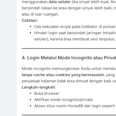
menggunakan
data seluler
jika sinyal lebih kuat. A
berpindah lokasi ke area dengan sinyal lebih baik, 
atau di luar ruangan.
Catatan:
Cek kekuatan sinyal pada indikator di ponsel
Hindari login saat berpindah jaringan (misaln
seluler), karena bisa membuat sesi terputus.
4. Login Melalui Mode Incognito atau Priv
Mode incognito memungkinkan Anda untuk membuk
tanpa cache atau cookies yang bermasalah
, yang
penyebab halaman tidak bisa dimuat dengan baik sa
Langkah-langkah:
Buka browser
Aktifkan mode incognito/private
Akses situs resmi Horas88 dan login seperti