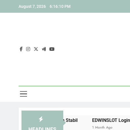
Skip
August 7, 2026
6:16:11 PM
to
content
Gen
Dapatkan 
Akses yang Lebih Stabil
EDWINSLOT Login untuk Pemu
1 Month Ago
HEADLINES