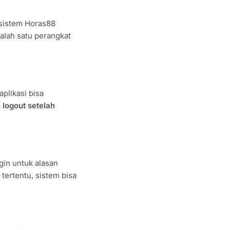
 sistem Horas88
alah satu perangkat
plikasi bisa
 logout setelah
gin untuk alasan
tertentu, sistem bisa