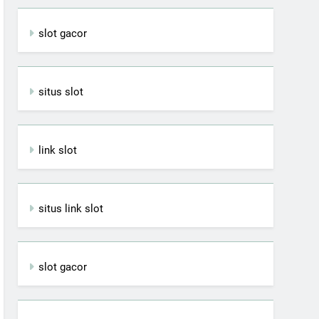
slot gacor
situs slot
link slot
situs link slot
slot gacor