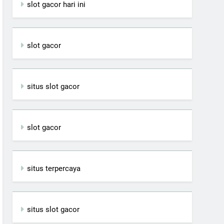
slot gacor hari ini
slot gacor
situs slot gacor
slot gacor
situs terpercaya
situs slot gacor