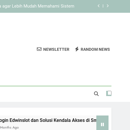
a agar Lebih Mudah Memahami Sistem
n Solusi Kendala Akses di Smartphone
 untuk Akses Mobile yang Lebih Aman
ernatif untuk Akses yang Lebih Stabil
NEWSLETTER
RANDOM NEWS
a agar Lebih Mudah Memahami Sistem
n Solusi Kendala Akses di Smartphone
tness.
 untuk Akses Mobile yang Lebih Aman
ot dan Solusi Kendala Akses di Smartphone
Lebah4D Lo
2 Months Ago