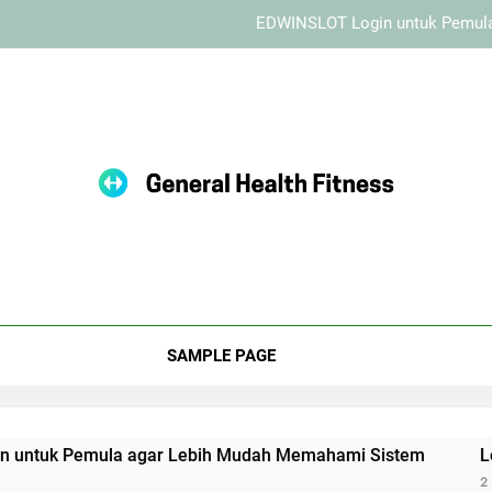
EDWINSLOT Login untuk Pemul
Login Edwinslot da
Lebah4D Login Lewat HP dengan Langkah yang Mudah Dipahami
Panduan TIARA4D Link Alt
EDWINSLOT Login untuk Pemul
Login Edwinslot da
eral Health Fitness
Tips Dan Produk Untuk Kebugaran Optimal Di General Health Fi
Lebah4D Login Lewat HP dengan Langkah yang Mudah Dipahami
SAMPLE PAGE
ula agar Lebih Mudah Memahami Sistem
Login Edwinsl
2 Months Ago