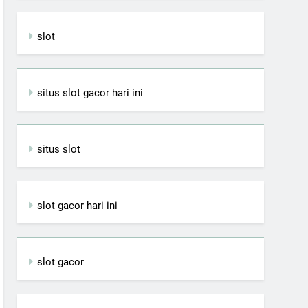
slot
situs slot gacor hari ini
situs slot
slot gacor hari ini
slot gacor