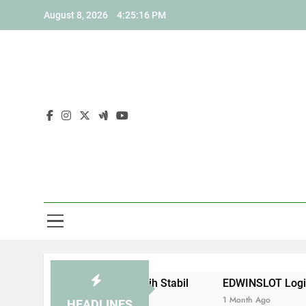
Skip
August 8, 2026
4:25:17 PM
to
content
Gen
Dapatkan 
k Akses yang Lebih Stabil
EDWINSLOT Login untuk Pem
1 Month Ago
HEADLINES