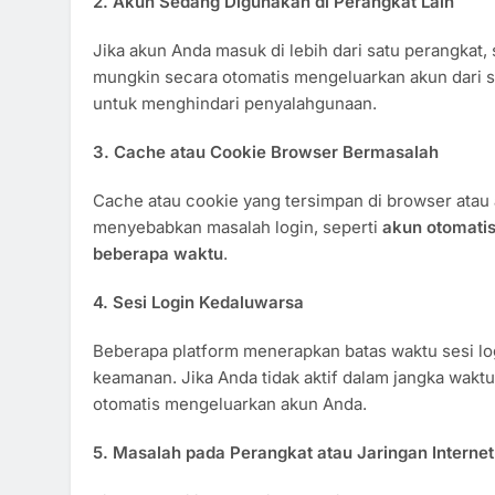
2. Akun Sedang Digunakan di Perangkat Lain
Jika akun Anda masuk di lebih dari satu perangkat,
mungkin secara otomatis mengeluarkan akun dari s
untuk menghindari penyalahgunaan.
3. Cache atau Cookie Browser Bermasalah
Cache atau cookie yang tersimpan di browser atau a
menyebabkan masalah login, seperti
akun otomatis
beberapa waktu
.
4. Sesi Login Kedaluwarsa
Beberapa platform menerapkan batas waktu sesi lo
keamanan. Jika Anda tidak aktif dalam jangka waktu 
otomatis mengeluarkan akun Anda.
5. Masalah pada Perangkat atau Jaringan Internet