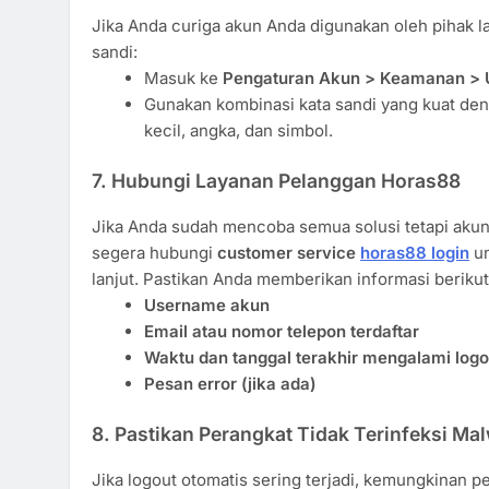
Jika Anda curiga akun Anda digunakan oleh pihak la
sandi:
Masuk ke
Pengaturan Akun > Keamanan > 
Gunakan kombinasi kata sandi yang kuat den
kecil, angka, dan simbol.
7. Hubungi Layanan Pelanggan Horas88
Jika Anda sudah mencoba semua solusi tetapi akun 
segera hubungi
customer service
horas88 login
un
lanjut. Pastikan Anda memberikan informasi berikut
Username akun
Email atau nomor telepon terdaftar
Waktu dan tanggal terakhir mengalami logo
Pesan error (jika ada)
8. Pastikan Perangkat Tidak Terinfeksi Ma
Jika logout otomatis sering terjadi, kemungkinan 