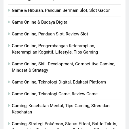
Game & Hiburan, Panduan Bermain Slot, Slot Gacor
Game Online & Budaya Digital
Game Online, Panduan Slot, Review Slot
Game Online, Pengembangan Keterampilan,
Keterampilan Kognitif, Lifestyle, Tips Gaming
Game Online, Skill Development, Competitive Gaming,
Mindset & Strategy
Game Online, Teknologi Digital, Edukasi Platform
Game Online, Teknologi Game, Review Game
Gaming, Kesehatan Mental, Tips Gaming, Stres dan
Kesehatan
Gaming, Strategi Pokémon, Status Effect, Battle Taktis,