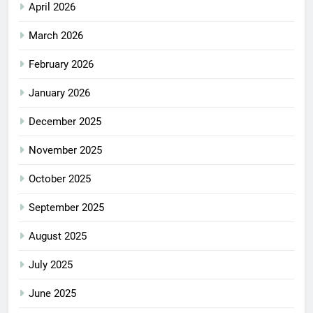
April 2026
March 2026
February 2026
January 2026
December 2025
November 2025
October 2025
September 2025
August 2025
July 2025
June 2025