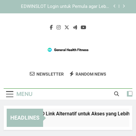
Skip
Login Edwinslot dan Solusi Kendala Akses di
to
Smartphone
content
Lebah4D Login Lewat HP dengan Langkah yang
Mudah Dipahami untuk Akses Mobile yang Lebih
Aman
Panduan TIARA4D Link Alternatif untuk Akses
yang Lebih Stabil
EDWINSLOT Login untuk Pemula agar Lebih
Mudah Memahami Sistem
Login Edwinslot dan Solusi Kendala Akses di
Smartphone
General Health
Dapatkan Tips Dan Produk Untuk
Lebah4D Login Lewat HP dengan Langkah yang
NEWSLETTER
RANDOM NEWS
Fitness
Mudah Dipahami untuk Akses Mobile yang Lebih
Kebugaran Optimal Di General Health
Aman
Fitness.
MENU
nduan TIARA4D Link Alternatif untuk Akses yang Lebih Stabil
HEADLINES
Weeks Ago