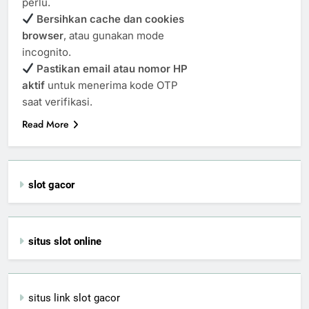
perlu.
Bersihkan cache dan cookies
browser
, atau gunakan mode
incognito.
Pastikan email atau nomor HP
aktif
untuk menerima kode OTP
saat verifikasi.
Read More
slot gacor
situs slot online
situs link slot gacor