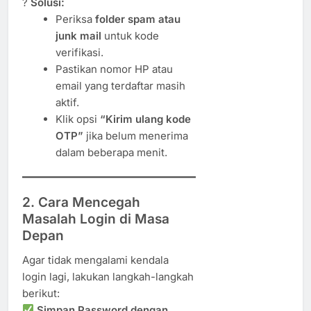
?
Solusi:
Periksa
folder spam atau
junk mail
untuk kode
verifikasi.
Pastikan nomor HP atau
email yang terdaftar masih
aktif.
Klik opsi
“Kirim ulang kode
OTP”
jika belum menerima
dalam beberapa menit.
2. Cara Mencegah
Masalah Login di Masa
Depan
Agar tidak mengalami kendala
login lagi, lakukan langkah-langkah
berikut:
Simpan Password dengan