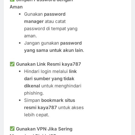
Aman
Gunakan
password
manager
atau catat
password di tempat yang
aman.
Jangan gunakan
password
yang sama untuk akun lain
.
Gunakan Link Resmi kaya787
Hindari login melalui
link
dari sumber yang tidak
dikenal
untuk menghindari
phishing.
Simpan
bookmark situs
resmi kaya787
untuk akses
lebih cepat.
Gunakan VPN Jika Sering