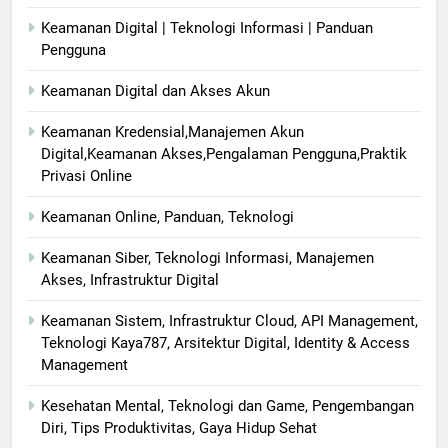
Keamanan Digital | Teknologi Informasi | Panduan
Pengguna
Keamanan Digital dan Akses Akun
Keamanan Kredensial,Manajemen Akun
Digital,Keamanan Akses,Pengalaman Pengguna,Praktik
Privasi Online
Keamanan Online, Panduan, Teknologi
Keamanan Siber, Teknologi Informasi, Manajemen
Akses, Infrastruktur Digital
Keamanan Sistem, Infrastruktur Cloud, API Management,
Teknologi Kaya787, Arsitektur Digital, Identity & Access
Management
Kesehatan Mental, Teknologi dan Game, Pengembangan
Diri, Tips Produktivitas, Gaya Hidup Sehat