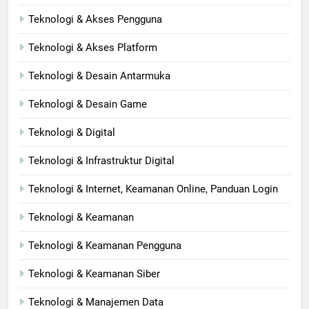
Teknologi & Akses Pengguna
Teknologi & Akses Platform
Teknologi & Desain Antarmuka
Teknologi & Desain Game
Teknologi & Digital
Teknologi & Infrastruktur Digital
Teknologi & Internet, Keamanan Online, Panduan Login
Teknologi & Keamanan
Teknologi & Keamanan Pengguna
Teknologi & Keamanan Siber
Teknologi & Manajemen Data