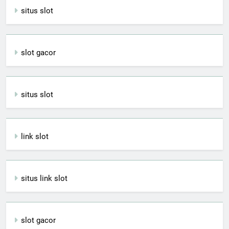
situs slot
slot gacor
situs slot
link slot
situs link slot
slot gacor