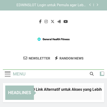
Skip
Login Edwinslot dan Solusi Kendala Akses di
to
Smartphone
content
Lebah4D Login Lewat HP dengan Langkah yang
Mudah Dipahami untuk Akses Mobile yang Lebih
Aman
Panduan TIARA4D Link Alternatif untuk Akses
yang Lebih Stabil
EDWINSLOT Login untuk Pemula agar Lebih
Mudah Memahami Sistem
Login Edwinslot dan Solusi Kendala Akses di
Smartphone
General Health
Dapatkan Tips Dan Produk Untuk
Lebah4D Login Lewat HP dengan Langkah yang
NEWSLETTER
RANDOM NEWS
Fitness
Mudah Dipahami untuk Akses Mobile yang Lebih
Kebugaran Optimal Di General Health
Aman
Fitness.
MENU
nduan TIARA4D Link Alternatif untuk Akses yang Lebih Stabil
HEADLINES
Weeks Ago