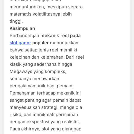
menguntungkan, meskipun secara
matematis volatilitasnya lebih
tinggi.
Kesimpulan
Perbandingan
mekanik reel pada
slot gacor
populer
menunjukkan
bahwa setiap jenis reel memiliki
kelebihan dan kelemahan. Dari reel
klasik yang sederhana hingga
Megaways yang kompleks,
semuanya menawarkan
pengalaman unik bagi pemain.
Pemahaman terhadap mekanik ini
sangat penting agar pemain dapat
menyesuaikan strategi, mengelola
risiko, dan menikmati permainan
dengan ekspektasi yang realistis.
Pada akhirnya, slot yang dianggap