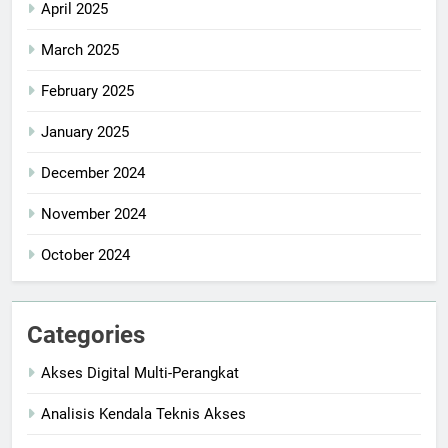
April 2025
March 2025
February 2025
January 2025
December 2024
November 2024
October 2024
Categories
Akses Digital Multi-Perangkat
Analisis Kendala Teknis Akses