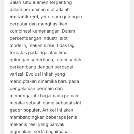
Salah satu elemen terpenting
dalam permainan slot adalah
mekanik reel
, yaitu cara gulungan
berputar dan menghasilkan
kombinasi kemenangan. Dalam
perkembangan industri slot
modern, mekanik reel tidak lagi
terbatas pada tiga atau lima
gulungan sederhana, tetapi sudah
berkembang dengan berbagai
variasi. Evolusi inilah yang
menciptakan dinamika baru pada
pengalaman bermain dan
memengaruhi bagaimana pemain
menilai sebuah game sebagai
slot
gacor populer
. Artikel ini akan
membandingkan beberapa jenis
mekanik reel yang banyak
digunakan, serta bagaimana