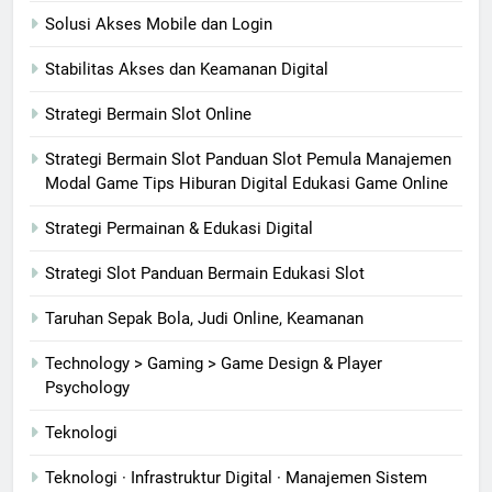
Solusi Akses Mobile dan Login
Stabilitas Akses dan Keamanan Digital
Strategi Bermain Slot Online
Strategi Bermain Slot Panduan Slot Pemula Manajemen
Modal Game Tips Hiburan Digital Edukasi Game Online
Strategi Permainan & Edukasi Digital
Strategi Slot Panduan Bermain Edukasi Slot
Taruhan Sepak Bola, Judi Online, Keamanan
Technology > Gaming > Game Design & Player
Psychology
Teknologi
Teknologi · Infrastruktur Digital · Manajemen Sistem