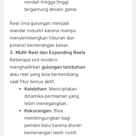
rendah hingga tinggi
tergantung desain game.
Reel lima gulungan menjadi
standar industri karena mampu
menyeimbangkan hiburan dan
potensi kemenangan besar.
3. Multi-Reel dan Expanding Reels
Beberapa slot modern
menghadirkan
gulungan tambahan
atau reel yang bisa berkembang
saat fitur bonus aktif.
Kelebihan:
Menciptakan
dinamika permainan yang
lebih menegangkan.
Kekurangan:
Bisa
membingungkan bagi
pemain baru karena aturan
kemenangan lebih rumit.