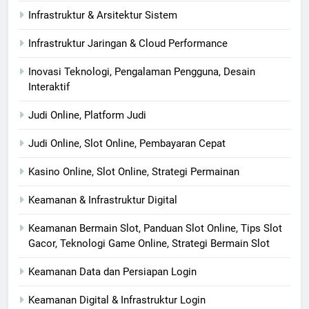
Infrastruktur & Arsitektur Sistem
Infrastruktur Jaringan & Cloud Performance
Inovasi Teknologi, Pengalaman Pengguna, Desain
Interaktif
Judi Online, Platform Judi
Judi Online, Slot Online, Pembayaran Cepat
Kasino Online, Slot Online, Strategi Permainan
Keamanan & Infrastruktur Digital
Keamanan Bermain Slot, Panduan Slot Online, Tips Slot
Gacor, Teknologi Game Online, Strategi Bermain Slot
Keamanan Data dan Persiapan Login
Keamanan Digital & Infrastruktur Login