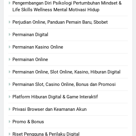
Pengembangan Diri Psikologi Pertumbuhan Mindset &
Life Skills Wellness Mental Motivasi Hidup
Perjudian Online, Panduan Pemain Baru, Sbobet
Permainan Digital
Permainan Kasino Online
Permainan Online
Permainan Online, Slot Online, Kasino, Hiburan Digital
Permainan Slot, Casino Online, Bonus dan Promosi
Platform Hiburan Digital & Game Interaktif
Privasi Browser dan Keamanan Akun
Promo & Bonus
Riset Pengguna & Perilaku Digital