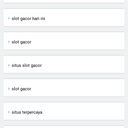
slot gacor hari ini
slot gacor
situs slot gacor
slot gacor
situs terpercaya