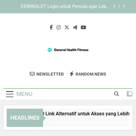
Skip
Login Edwinslot dan Solusi Kendala Akses di
to
Smartphone
content
Lebah4D Login Lewat HP dengan Langkah yang
Mudah Dipahami untuk Akses Mobile yang Lebih
Aman
Panduan TIARA4D Link Alternatif untuk Akses
yang Lebih Stabil
EDWINSLOT Login untuk Pemula agar Lebih
Mudah Memahami Sistem
Login Edwinslot dan Solusi Kendala Akses di
Smartphone
General Health
Dapatkan Tips Dan Produk Untuk
Lebah4D Login Lewat HP dengan Langkah yang
NEWSLETTER
RANDOM NEWS
Fitness
Mudah Dipahami untuk Akses Mobile yang Lebih
Kebugaran Optimal Di General Health
Aman
Fitness.
MENU
nduan TIARA4D Link Alternatif untuk Akses yang Lebih Stabil
HEADLINES
Weeks Ago