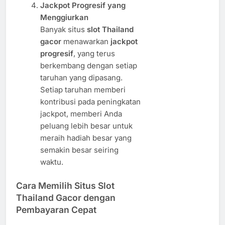
Jackpot Progresif yang
Menggiurkan
Banyak situs
slot Thailand
gacor
menawarkan
jackpot
progresif
, yang terus
berkembang dengan setiap
taruhan yang dipasang.
Setiap taruhan memberi
kontribusi pada peningkatan
jackpot, memberi Anda
peluang lebih besar untuk
meraih hadiah besar yang
semakin besar seiring
waktu.
Cara Memilih Situs Slot
Thailand Gacor dengan
Pembayaran Cepat