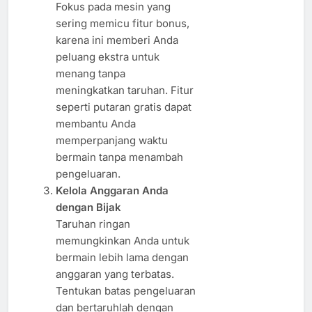
Fokus pada mesin yang
sering memicu fitur bonus,
karena ini memberi Anda
peluang ekstra untuk
menang tanpa
meningkatkan taruhan. Fitur
seperti putaran gratis dapat
membantu Anda
memperpanjang waktu
bermain tanpa menambah
pengeluaran.
Kelola Anggaran Anda
dengan Bijak
Taruhan ringan
memungkinkan Anda untuk
bermain lebih lama dengan
anggaran yang terbatas.
Tentukan batas pengeluaran
dan bertaruhlah dengan