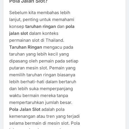
Pola Jalan Slot?
Sebelum kita membahas lebih
lanjut, penting untuk memahami
konsep
taruhan ringan
dan
pola
jalan slot
dalam konteks
permainan slot di Thailand.
Taruhan Ringan
mengacu pada
taruhan yang lebih kecil yang
dipasang oleh pemain pada setiap
putaran mesin slot. Pemain yang
memilih taruhan ringan biasanya
lebih berhati-hati dalam bertaruh
dan lebih suka memperpanjang
waktu bermain mereka tanpa
mempertaruhkan jumlah besar.
Pola Jalan Slot
adalah pola
kemenangan atau tren yang terjadi
selama bermain di mesin slot. Pola