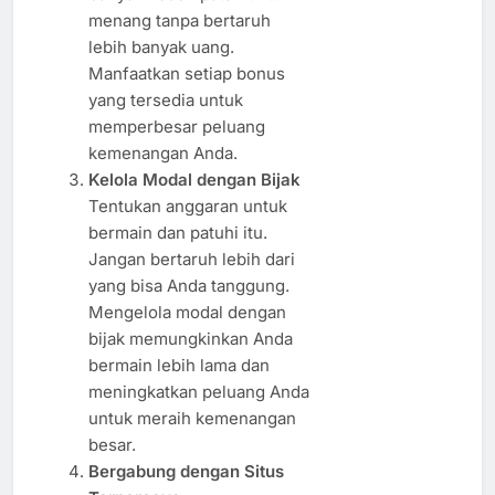
menang tanpa bertaruh
lebih banyak uang.
Manfaatkan setiap bonus
yang tersedia untuk
memperbesar peluang
kemenangan Anda.
Kelola Modal dengan Bijak
Tentukan anggaran untuk
bermain dan patuhi itu.
Jangan bertaruh lebih dari
yang bisa Anda tanggung.
Mengelola modal dengan
bijak memungkinkan Anda
bermain lebih lama dan
meningkatkan peluang Anda
untuk meraih kemenangan
besar.
Bergabung dengan Situs