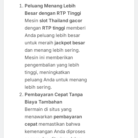
Peluang Menang Lebih
Besar dengan RTP Tinggi
Mesin
slot Thailand gacor
dengan
RTP tinggi
memberi
Anda peluang lebih besar
untuk meraih
jackpot besar
dan menang lebih sering.
Mesin ini memberikan
pengembalian yang lebih
tinggi, meningkatkan
peluang Anda untuk menang
lebih sering.
Pembayaran Cepat Tanpa
Biaya Tambahan
Bermain di situs yang
menawarkan
pembayaran
cepat
memastikan bahwa
kemenangan Anda diproses