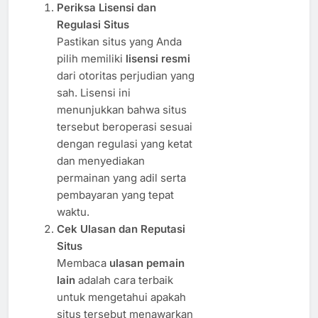
Periksa Lisensi dan
Regulasi Situs
Pastikan situs yang Anda
pilih memiliki
lisensi resmi
dari otoritas perjudian yang
sah. Lisensi ini
menunjukkan bahwa situs
tersebut beroperasi sesuai
dengan regulasi yang ketat
dan menyediakan
permainan yang adil serta
pembayaran yang tepat
waktu.
Cek Ulasan dan Reputasi
Situs
Membaca
ulasan pemain
lain
adalah cara terbaik
untuk mengetahui apakah
situs tersebut menawarkan