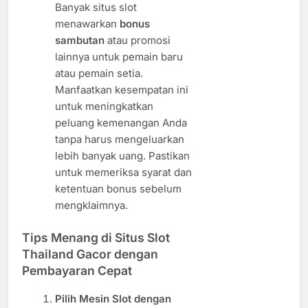
Banyak situs slot
menawarkan
bonus
sambutan
atau promosi
lainnya untuk pemain baru
atau pemain setia.
Manfaatkan kesempatan ini
untuk meningkatkan
peluang kemenangan Anda
tanpa harus mengeluarkan
lebih banyak uang. Pastikan
untuk memeriksa syarat dan
ketentuan bonus sebelum
mengklaimnya.
Tips Menang di Situs Slot
Thailand Gacor dengan
Pembayaran Cepat
Pilih Mesin Slot dengan