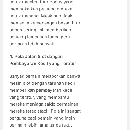
untuk memicu fitur bonus yang
meningkatkan peluang mereka
untuk menang. Meskipun tidak
menjamin kemenangan besar, fitur
bonus sering kali memberikan
peluang tambahan tanpa perlu
bertaruh lebih banyak.
4.
Pola Jalan Slot dengan
Pembayaran Kecil yang Teratur
Banyak pemain melaporkan bahwa
mesin slot dengan taruhan kecil
memberikan pembayaran kecil
yang teratur, yang membantu
mereka menjaga saldo permainan
mereka tetap stabil. Pola ini sangat
berguna bagi pemain yang ingin
bermain lebih lama tanpa takut