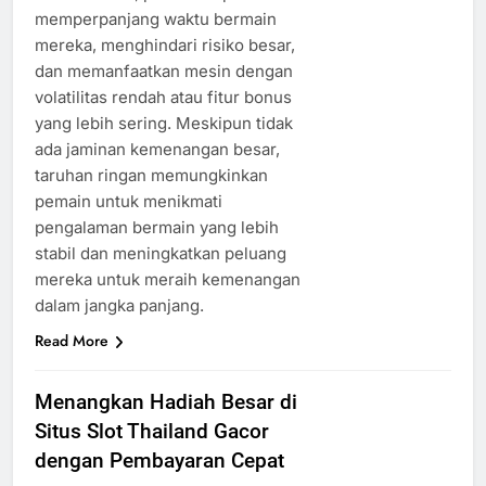
memperpanjang waktu bermain
mereka, menghindari risiko besar,
dan memanfaatkan mesin dengan
volatilitas rendah atau fitur bonus
yang lebih sering. Meskipun tidak
ada jaminan kemenangan besar,
taruhan ringan memungkinkan
pemain untuk menikmati
pengalaman bermain yang lebih
stabil dan meningkatkan peluang
mereka untuk meraih kemenangan
dalam jangka panjang.
Read More
Menangkan Hadiah Besar di
Situs Slot Thailand Gacor
dengan Pembayaran Cepat