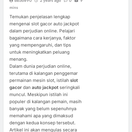
bb56e90
2 years ago
0
9
mins
Temukan penjelasan lengkap
mengenai slot gacor auto jackpot
dalam perjudian online. Pelajari
bagaimana cara kerjanya, faktor
yang mempengaruhi, dan tips
untuk meningkatkan peluang
menang.
Dalam dunia perjudian online,
terutama di kalangan penggemar
permainan mesin slot, istilah
slot
gacor
dan
auto jackpot
seringkali
muncul. Meskipun istilah ini
populer di kalangan pemain, masih
banyak yang belum sepenuhnya
memahami apa yang dimaksud
dengan kedua konsep tersebut.
Artikel ini akan mengulas secara