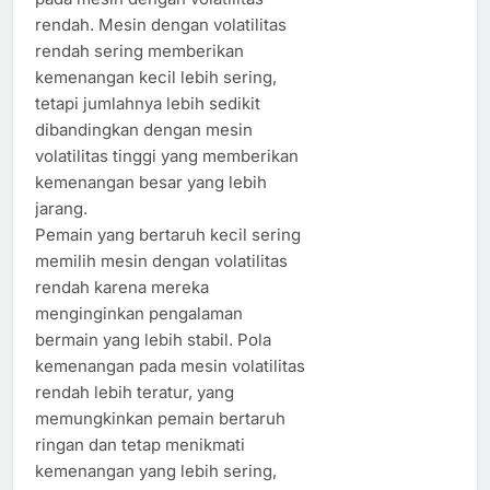
rendah. Mesin dengan volatilitas
rendah sering memberikan
kemenangan kecil lebih sering,
tetapi jumlahnya lebih sedikit
dibandingkan dengan mesin
volatilitas tinggi yang memberikan
kemenangan besar yang lebih
jarang.
Pemain yang bertaruh kecil sering
memilih mesin dengan volatilitas
rendah karena mereka
menginginkan pengalaman
bermain yang lebih stabil. Pola
kemenangan pada mesin volatilitas
rendah lebih teratur, yang
memungkinkan pemain bertaruh
ringan dan tetap menikmati
kemenangan yang lebih sering,