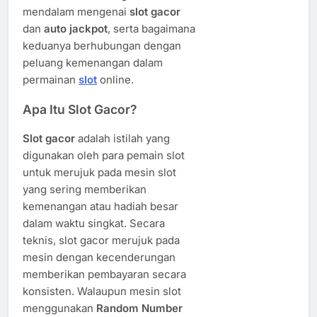
mendalam mengenai
slot gacor
dan
auto jackpot
, serta bagaimana
keduanya berhubungan dengan
peluang kemenangan dalam
permainan
slot
online.
Apa Itu Slot Gacor?
Slot gacor
adalah istilah yang
digunakan oleh para pemain slot
untuk merujuk pada mesin slot
yang sering memberikan
kemenangan atau hadiah besar
dalam waktu singkat. Secara
teknis, slot gacor merujuk pada
mesin dengan kecenderungan
memberikan pembayaran secara
konsisten. Walaupun mesin slot
menggunakan
Random Number