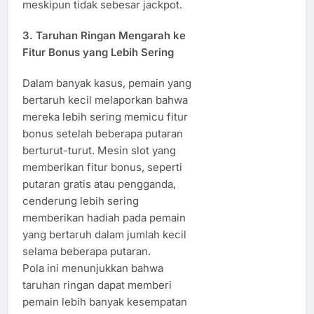
meskipun tidak sebesar jackpot.
3.
Taruhan Ringan Mengarah ke
Fitur Bonus yang Lebih Sering
Dalam banyak kasus, pemain yang
bertaruh kecil melaporkan bahwa
mereka lebih sering memicu fitur
bonus setelah beberapa putaran
berturut-turut. Mesin slot yang
memberikan fitur bonus, seperti
putaran gratis atau pengganda,
cenderung lebih sering
memberikan hadiah pada pemain
yang bertaruh dalam jumlah kecil
selama beberapa putaran.
Pola ini menunjukkan bahwa
taruhan ringan dapat memberi
pemain lebih banyak kesempatan