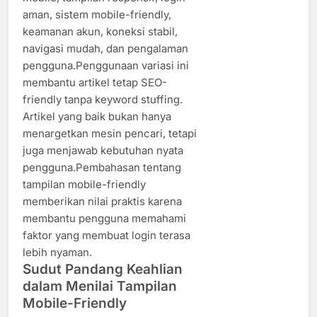
aman, sistem mobile-friendly,
keamanan akun, koneksi stabil,
navigasi mudah, dan pengalaman
pengguna.Penggunaan variasi ini
membantu artikel tetap SEO-
friendly tanpa keyword stuffing.
Artikel yang baik bukan hanya
menargetkan mesin pencari, tetapi
juga menjawab kebutuhan nyata
pengguna.Pembahasan tentang
tampilan mobile-friendly
memberikan nilai praktis karena
membantu pengguna memahami
faktor yang membuat login terasa
lebih nyaman.
Sudut Pandang Keahlian
dalam Menilai Tampilan
Mobile-Friendly