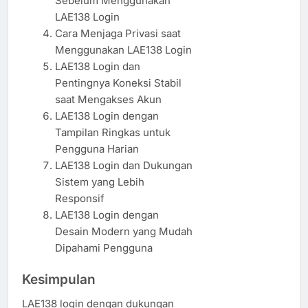
Sebelum Menggunakan
LAE138 Login
Cara Menjaga Privasi saat
Menggunakan LAE138 Login
LAE138 Login dan
Pentingnya Koneksi Stabil
saat Mengakses Akun
LAE138 Login dengan
Tampilan Ringkas untuk
Pengguna Harian
LAE138 Login dan Dukungan
Sistem yang Lebih
Responsif
LAE138 Login dengan
Desain Modern yang Mudah
Dipahami Pengguna
Kesimpulan
LAE138 login dengan dukungan