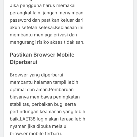
Jika pengguna harus memakai
perangkat lain, jangan menyimpan
password dan pastikan keluar dari
akun setelah selesai.Kebiasaan ini
membantu menjaga privasi dan
mengurangi risiko akses tidak sah.
Pastikan Browser Mobile
Diperbarui
Browser yang diperbarui
membantu halaman tampil lebih
optimal dan aman.Pembaruan
biasanya membawa peningkatan
stabilitas, perbaikan bug, serta
perlindungan keamanan yang lebih
baik.LAE138 login akan terasa lebih
nyaman jika dibuka melalui
browser mobile terbaru.