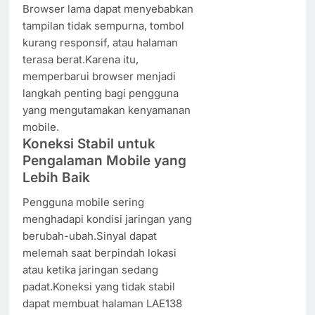
Browser lama dapat menyebabkan
tampilan tidak sempurna, tombol
kurang responsif, atau halaman
terasa berat.Karena itu,
memperbarui browser menjadi
langkah penting bagi pengguna
yang mengutamakan kenyamanan
mobile.
Koneksi Stabil untuk
Pengalaman Mobile yang
Lebih Baik
Pengguna mobile sering
menghadapi kondisi jaringan yang
berubah-ubah.Sinyal dapat
melemah saat berpindah lokasi
atau ketika jaringan sedang
padat.Koneksi yang tidak stabil
dapat membuat halaman LAE138