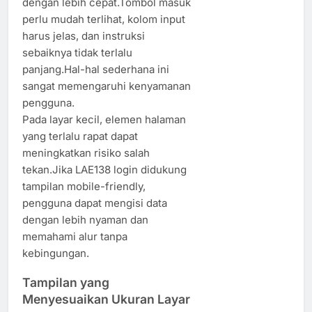
dengan lebih cepat.Tombol masuk
perlu mudah terlihat, kolom input
harus jelas, dan instruksi
sebaiknya tidak terlalu
panjang.Hal-hal sederhana ini
sangat memengaruhi kenyamanan
pengguna.
Pada layar kecil, elemen halaman
yang terlalu rapat dapat
meningkatkan risiko salah
tekan.Jika LAE138 login didukung
tampilan mobile-friendly,
pengguna dapat mengisi data
dengan lebih nyaman dan
memahami alur tanpa
kebingungan.
Tampilan yang
Menyesuaikan Ukuran Layar