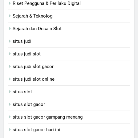
Riset Pengguna & Perilaku Digital
Sejarah & Teknologi
Sejarah dan Desain Slot
situs judi
situs judi slot
situs judi slot gacor
situs judi slot online
situs slot
situs slot gacor
situs slot gacor gampang menang
situs slot gacor hari ini