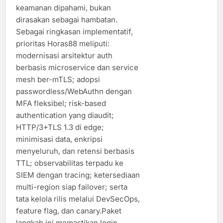
keamanan dipahami, bukan
dirasakan sebagai hambatan.
Sebagai ringkasan implementatif,
prioritas Horas88 meliputi:
modernisasi arsitektur auth
berbasis microservice dan service
mesh ber-mTLS; adopsi
passwordless/WebAuthn dengan
MFA fleksibel; risk-based
authentication yang diaudit;
HTTP/3+TLS 1.3 di edge;
minimisasi data, enkripsi
menyeluruh, dan retensi berbasis
TTL; observabilitas terpadu ke
SIEM dengan tracing; ketersediaan
multi-region siap failover; serta
tata kelola rilis melalui DevSecOps,
feature flag, dan canary.Paket
langkah ini memastikan login