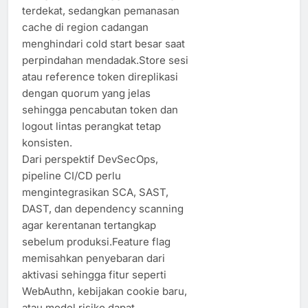
terdekat, sedangkan pemanasan
cache di region cadangan
menghindari cold start besar saat
perpindahan mendadak.Store sesi
atau reference token direplikasi
dengan quorum yang jelas
sehingga pencabutan token dan
logout lintas perangkat tetap
konsisten.
Dari perspektif DevSecOps,
pipeline CI/CD perlu
mengintegrasikan SCA, SAST,
DAST, dan dependency scanning
agar kerentanan tertangkap
sebelum produksi.Feature flag
memisahkan penyebaran dari
aktivasi sehingga fitur seperti
WebAuthn, kebijakan cookie baru,
atau model risiko dapat