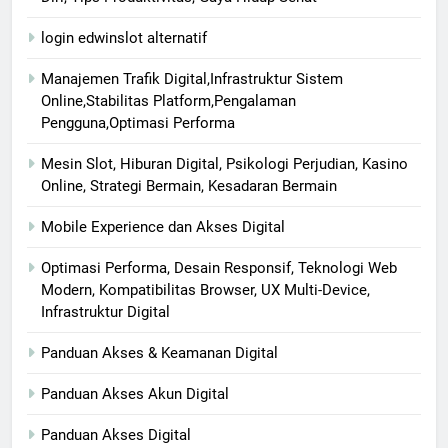
login edwinslot alternatif
Manajemen Trafik Digital,Infrastruktur Sistem
Online,Stabilitas Platform,Pengalaman
Pengguna,Optimasi Performa
Mesin Slot, Hiburan Digital, Psikologi Perjudian, Kasino
Online, Strategi Bermain, Kesadaran Bermain
Mobile Experience dan Akses Digital
Optimasi Performa, Desain Responsif, Teknologi Web
Modern, Kompatibilitas Browser, UX Multi-Device,
Infrastruktur Digital
Panduan Akses & Keamanan Digital
Panduan Akses Akun Digital
Panduan Akses Digital