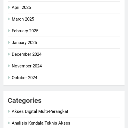
April 2025
March 2025
February 2025
January 2025
December 2024
November 2024
October 2024
Categories
Akses Digital Multi-Perangkat
Analisis Kendala Teknis Akses