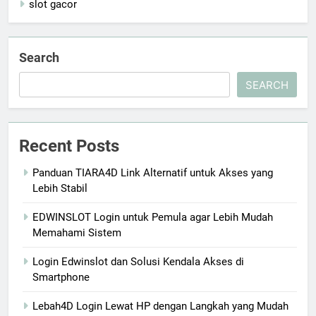
slot gacor
Search
SEARCH
Recent Posts
Panduan TIARA4D Link Alternatif untuk Akses yang
Lebih Stabil
EDWINSLOT Login untuk Pemula agar Lebih Mudah
Memahami Sistem
Login Edwinslot dan Solusi Kendala Akses di
Smartphone
Lebah4D Login Lewat HP dengan Langkah yang Mudah