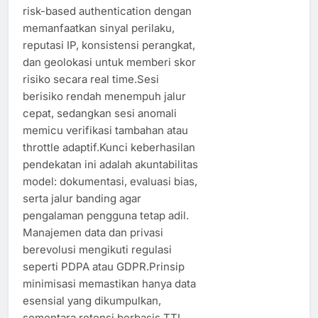
risk-based authentication dengan
memanfaatkan sinyal perilaku,
reputasi IP, konsistensi perangkat,
dan geolokasi untuk memberi skor
risiko secara real time.Sesi
berisiko rendah menempuh jalur
cepat, sedangkan sesi anomali
memicu verifikasi tambahan atau
throttle adaptif.Kunci keberhasilan
pendekatan ini adalah akuntabilitas
model: dokumentasi, evaluasi bias,
serta jalur banding agar
pengalaman pengguna tetap adil.
Manajemen data dan privasi
berevolusi mengikuti regulasi
seperti PDPA atau GDPR.Prinsip
minimisasi memastikan hanya data
esensial yang dikumpulkan,
sementara retensi berbasis TTL