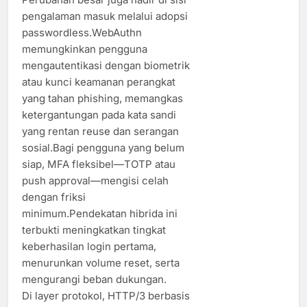
pengalaman masuk melalui adopsi
passwordless.WebAuthn
memungkinkan pengguna
mengautentikasi dengan biometrik
atau kunci keamanan perangkat
yang tahan phishing, memangkas
ketergantungan pada kata sandi
yang rentan reuse dan serangan
sosial.Bagi pengguna yang belum
siap, MFA fleksibel—TOTP atau
push approval—mengisi celah
dengan friksi
minimum.Pendekatan hibrida ini
terbukti meningkatkan tingkat
keberhasilan login pertama,
menurunkan volume reset, serta
mengurangi beban dukungan.
Di layer protokol, HTTP/3 berbasis