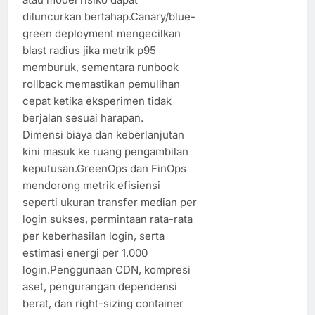
diluncurkan bertahap.Canary/blue-
green deployment mengecilkan
blast radius jika metrik p95
memburuk, sementara runbook
rollback memastikan pemulihan
cepat ketika eksperimen tidak
berjalan sesuai harapan.
Dimensi biaya dan keberlanjutan
kini masuk ke ruang pengambilan
keputusan.GreenOps dan FinOps
mendorong metrik efisiensi
seperti ukuran transfer median per
login sukses, permintaan rata-rata
per keberhasilan login, serta
estimasi energi per 1.000
login.Penggunaan CDN, kompresi
aset, pengurangan dependensi
berat, dan right-sizing container