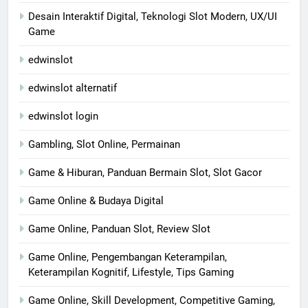
Desain Interaktif Digital, Teknologi Slot Modern, UX/UI
Game
edwinslot
edwinslot alternatif
edwinslot login
Gambling, Slot Online, Permainan
Game & Hiburan, Panduan Bermain Slot, Slot Gacor
Game Online & Budaya Digital
Game Online, Panduan Slot, Review Slot
Game Online, Pengembangan Keterampilan,
Keterampilan Kognitif, Lifestyle, Tips Gaming
Game Online, Skill Development, Competitive Gaming,