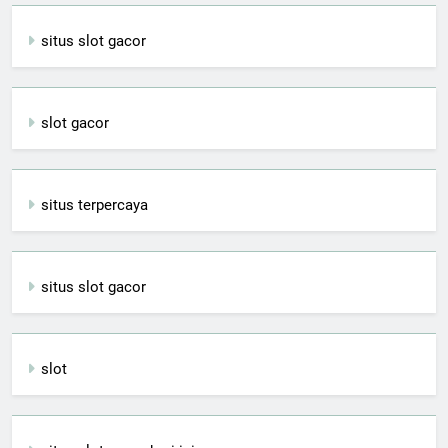
situs slot gacor
slot gacor
situs terpercaya
situs slot gacor
slot