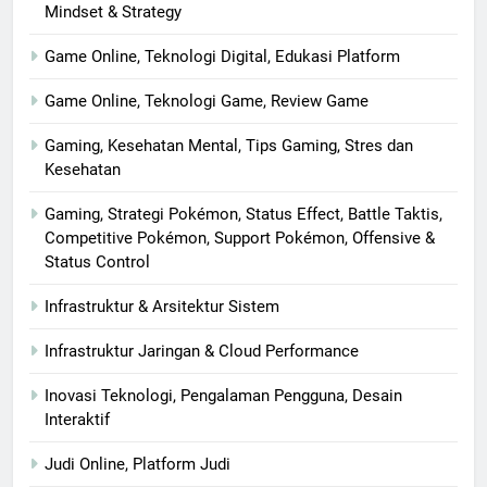
Mindset & Strategy
Game Online, Teknologi Digital, Edukasi Platform
Game Online, Teknologi Game, Review Game
Gaming, Kesehatan Mental, Tips Gaming, Stres dan
Kesehatan
Gaming, Strategi Pokémon, Status Effect, Battle Taktis,
Competitive Pokémon, Support Pokémon, Offensive &
Status Control
Infrastruktur & Arsitektur Sistem
Infrastruktur Jaringan & Cloud Performance
Inovasi Teknologi, Pengalaman Pengguna, Desain
Interaktif
Judi Online, Platform Judi