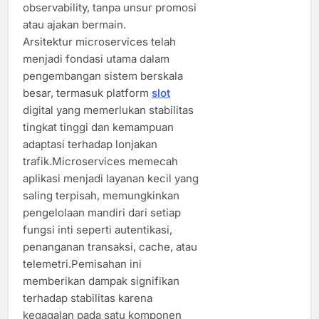
observability, tanpa unsur promosi
atau ajakan bermain.
Arsitektur microservices telah
menjadi fondasi utama dalam
pengembangan sistem berskala
besar, termasuk platform
slot
digital yang memerlukan stabilitas
tingkat tinggi dan kemampuan
adaptasi terhadap lonjakan
trafik.Microservices memecah
aplikasi menjadi layanan kecil yang
saling terpisah, memungkinkan
pengelolaan mandiri dari setiap
fungsi inti seperti autentikasi,
penanganan transaksi, cache, atau
telemetri.Pemisahan ini
memberikan dampak signifikan
terhadap stabilitas karena
kegagalan pada satu komponen