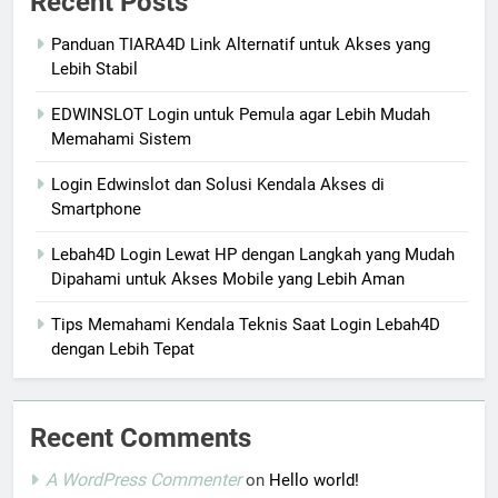
Recent Posts
Panduan TIARA4D Link Alternatif untuk Akses yang
Lebih Stabil
EDWINSLOT Login untuk Pemula agar Lebih Mudah
Memahami Sistem
Login Edwinslot dan Solusi Kendala Akses di
Smartphone
Lebah4D Login Lewat HP dengan Langkah yang Mudah
Dipahami untuk Akses Mobile yang Lebih Aman
Tips Memahami Kendala Teknis Saat Login Lebah4D
dengan Lebih Tepat
Recent Comments
A WordPress Commenter
on
Hello world!