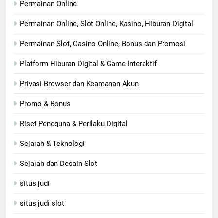
Permainan Online
Permainan Online, Slot Online, Kasino, Hiburan Digital
Permainan Slot, Casino Online, Bonus dan Promosi
Platform Hiburan Digital & Game Interaktif
Privasi Browser dan Keamanan Akun
Promo & Bonus
Riset Pengguna & Perilaku Digital
Sejarah & Teknologi
Sejarah dan Desain Slot
situs judi
situs judi slot