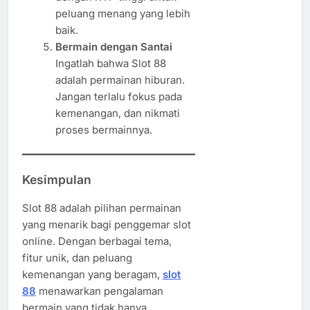
peluang menang yang lebih
baik.
Bermain dengan Santai
Ingatlah bahwa Slot 88
adalah permainan hiburan.
Jangan terlalu fokus pada
kemenangan, dan nikmati
proses bermainnya.
Kesimpulan
Slot 88 adalah pilihan permainan
yang menarik bagi penggemar slot
online. Dengan berbagai tema,
fitur unik, dan peluang
kemenangan yang beragam,
slot
88
menawarkan pengalaman
bermain yang tidak hanya