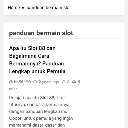
Home
panduan bermain slot
panduan bermain slot
Apa Itu Slot 88 dan
Bagaimana Cara
Bermainnya? Panduan
Lengkap untuk Pemula
bb56e90
2 years ago
0
5
mins
Pelajari apa itu Slot 88, fitur-
fiturnya, dan cara bermainnya
dengan panduan lengkap ini.
Cocok untuk pemula yang ingin
memahami dasar-dasar dan