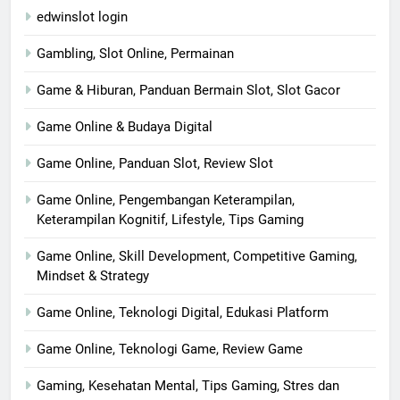
edwinslot login
Gambling, Slot Online, Permainan
Game & Hiburan, Panduan Bermain Slot, Slot Gacor
Game Online & Budaya Digital
Game Online, Panduan Slot, Review Slot
Game Online, Pengembangan Keterampilan,
Keterampilan Kognitif, Lifestyle, Tips Gaming
Game Online, Skill Development, Competitive Gaming,
Mindset & Strategy
Game Online, Teknologi Digital, Edukasi Platform
Game Online, Teknologi Game, Review Game
Gaming, Kesehatan Mental, Tips Gaming, Stres dan