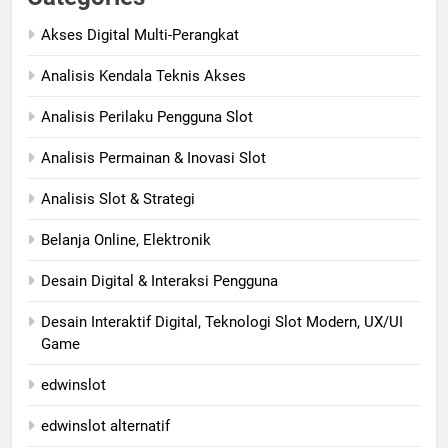
Akses Digital Multi-Perangkat
Analisis Kendala Teknis Akses
Analisis Perilaku Pengguna Slot
Analisis Permainan & Inovasi Slot
Analisis Slot & Strategi
Belanja Online, Elektronik
Desain Digital & Interaksi Pengguna
Desain Interaktif Digital, Teknologi Slot Modern, UX/UI
Game
edwinslot
edwinslot alternatif