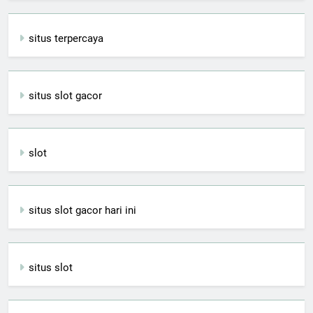
situs terpercaya
situs slot gacor
slot
situs slot gacor hari ini
situs slot