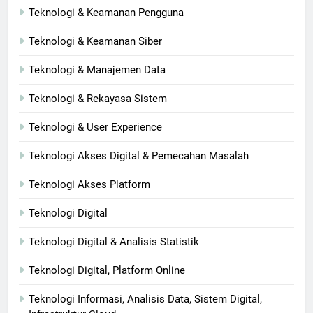
Teknologi & Keamanan Pengguna
Teknologi & Keamanan Siber
Teknologi & Manajemen Data
Teknologi & Rekayasa Sistem
Teknologi & User Experience
Teknologi Akses Digital & Pemecahan Masalah
Teknologi Akses Platform
Teknologi Digital
Teknologi Digital & Analisis Statistik
Teknologi Digital, Platform Online
Teknologi Informasi, Analisis Data, Sistem Digital,