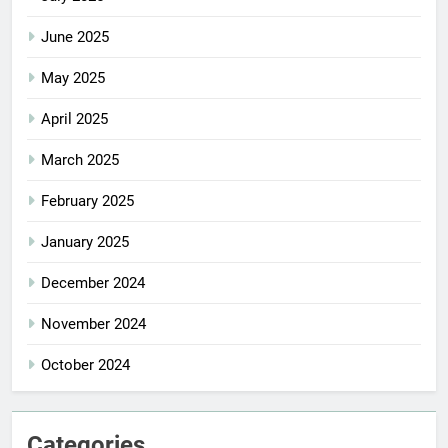
June 2025
May 2025
April 2025
March 2025
February 2025
January 2025
December 2024
November 2024
October 2024
Categories