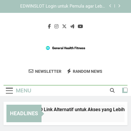
Skip
Login Edwinslot dan Solusi Kendala Akses di
to
Smartphone
content
Lebah4D Login Lewat HP dengan Langkah yang
Mudah Dipahami untuk Akses Mobile yang Lebih
Aman
Panduan TIARA4D Link Alternatif untuk Akses
yang Lebih Stabil
EDWINSLOT Login untuk Pemula agar Lebih
Mudah Memahami Sistem
Login Edwinslot dan Solusi Kendala Akses di
Smartphone
General Health
Dapatkan Tips Dan Produk Untuk
Lebah4D Login Lewat HP dengan Langkah yang
NEWSLETTER
RANDOM NEWS
Fitness
Mudah Dipahami untuk Akses Mobile yang Lebih
Kebugaran Optimal Di General Health
Aman
Fitness.
MENU
nduan TIARA4D Link Alternatif untuk Akses yang Lebih Stabil
HEADLINES
Weeks Ago