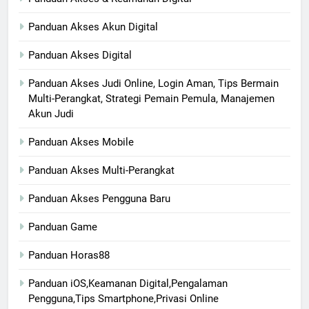
Panduan Akses Akun Digital
Panduan Akses Digital
Panduan Akses Judi Online, Login Aman, Tips Bermain
Multi-Perangkat, Strategi Pemain Pemula, Manajemen
Akun Judi
Panduan Akses Mobile
Panduan Akses Multi-Perangkat
Panduan Akses Pengguna Baru
Panduan Game
Panduan Horas88
Panduan iOS,Keamanan Digital,Pengalaman
Pengguna,Tips Smartphone,Privasi Online