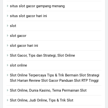
situs slot gacor gampang menang
situs slot gacor hari ini
slot
slot gacor
slot gacor hari ini
Slot Gacor, Tips dan Strategi, Slot Online
slot online
Slot Online Terpercaya Tips & Trik Bermain Slot Strategi
Slot Harian Review Slot Gacor Panduan Slot RTP Tinggi
Slot Online, Dunia Kasino, Tema Permainan Slot
Slot Online, Judi Online, Tips & Trik Slot