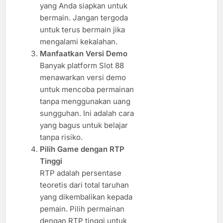
yang Anda siapkan untuk
bermain. Jangan tergoda
untuk terus bermain jika
mengalami kekalahan.
Manfaatkan Versi Demo
Banyak platform Slot 88
menawarkan versi demo
untuk mencoba permainan
tanpa menggunakan uang
sungguhan. Ini adalah cara
yang bagus untuk belajar
tanpa risiko.
Pilih Game dengan RTP
Tinggi
RTP adalah persentase
teoretis dari total taruhan
yang dikembalikan kepada
pemain. Pilih permainan
dengan RTP tinggi untuk