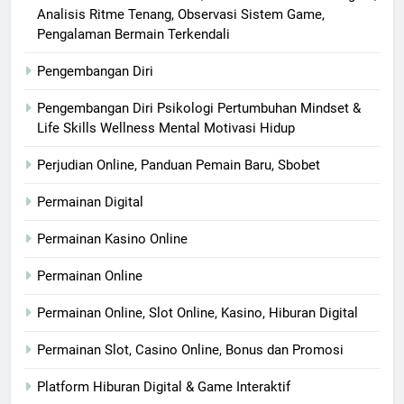
Analisis Ritme Tenang, Observasi Sistem Game,
Pengalaman Bermain Terkendali
Pengembangan Diri
Pengembangan Diri Psikologi Pertumbuhan Mindset &
Life Skills Wellness Mental Motivasi Hidup
Perjudian Online, Panduan Pemain Baru, Sbobet
Permainan Digital
Permainan Kasino Online
Permainan Online
Permainan Online, Slot Online, Kasino, Hiburan Digital
Permainan Slot, Casino Online, Bonus dan Promosi
Platform Hiburan Digital & Game Interaktif