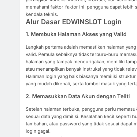
memahami faktor-faktor ini, pengguna dapat lebih 
kendala teknis.
Alur Dasar EDWINSLOT Login
1. Membuka Halaman Akses yang Valid
Langkah pertama adalah memastikan halaman yang
valid. Pemula sebaiknya tidak terburu-buru memas
halaman yang tampak mencurigakan, memiliki tampil
atau menampilkan banyak instruksi yang tidak relev
Halaman login yang baik biasanya memiliki struktur 
yang mudah dikenali, serta tombol masuk yang terta
2. Memasukkan Data Akun dengan Teliti
Setelah halaman terbuka, pengguna perlu memasuk
sesuai data yang dimiliki. Kesalahan kecil seperti hu
tambahan, atau password yang tidak sesuai dapat
login gagal.