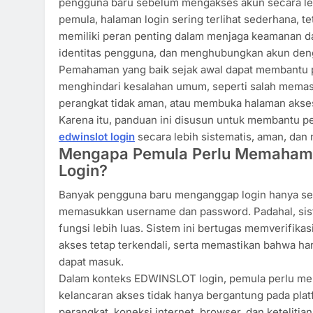
pengguna baru sebelum mengakses akun secara le
pemula, halaman login sering terlihat sederhana, t
memiliki peran penting dalam menjaga keamanan d
identitas pengguna, dan menghubungkan akun deng
Pemahaman yang baik sejak awal dapat membantu
menghindari kesalahan umum, seperti salah mema
perangkat tidak aman, atau membuka halaman akses 
Karena itu, panduan ini disusun untuk membantu 
edwinslot login
secara lebih sistematis, aman, dan 
Mengapa Pemula Perlu Memahami
Login?
Banyak pengguna baru menganggap login hanya se
memasukkan username dan password. Padahal, sist
fungsi lebih luas. Sistem ini bertugas memverifikas
akses tetap terkendali, serta memastikan bahwa ha
dapat masuk.
Dalam konteks EDWINSLOT login, pemula perlu m
kelancaran akses tidak hanya bergantung pada platf
perangkat, koneksi internet, browser, dan keteliti