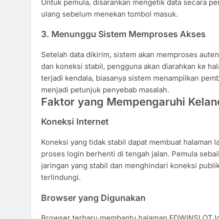
Untuk pemula, disarankan mengetik data secara p
ulang sebelum menekan tombol masuk.
3. Menunggu Sistem Memproses Akses
Setelah data dikirim, sistem akan memproses autent
dan koneksi stabil, pengguna akan diarahkan ke ha
terjadi kendala, biasanya sistem menampilkan pem
menjadi petunjuk penyebab masalah.
Faktor yang Mempengaruhi Kelan
Koneksi Internet
Koneksi yang tidak stabil dapat membuat halaman l
proses login berhenti di tengah jalan. Pemula seb
jaringan yang stabil dan menghindari koneksi publik
terlindungi.
Browser yang Digunakan
Browser terbaru membantu halaman EDWINSLOT log