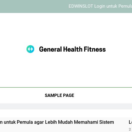
EDWINSLOT Login untuk Pemul
Login Edwinslot da
Lebah4D Login Lewat HP dengan Langkah yang Mudah Dipahami
Panduan TIARA4D Link Alt
EDWINSLOT Login untuk Pemul
Login Edwinslot da
eral Health Fitness
Tips Dan Produk Untuk Kebugaran Optimal Di General Health Fi
Lebah4D Login Lewat HP dengan Langkah yang Mudah Dipahami
SAMPLE PAGE
ula agar Lebih Mudah Memahami Sistem
Login Edwins
2 Months Ago