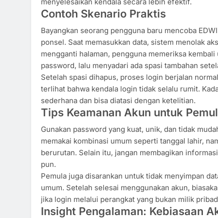
menyelesaikan kendala secara lebih efektif.
Contoh Skenario Praktis
Bayangkan seorang pengguna baru mencoba EDWIN
ponsel. Saat memasukkan data, sistem menolak akse
mengganti halaman, pengguna memeriksa kembali
password, lalu menyadari ada spasi tambahan sete
Setelah spasi dihapus, proses login berjalan normal.
terlihat bahwa kendala login tidak selalu rumit. K
sederhana dan bisa diatasi dengan ketelitian.
Tips Keamanan Akun untuk Pemu
Gunakan password yang kuat, unik, dan tidak mudah
memakai kombinasi umum seperti tanggal lahir, nam
berurutan. Selain itu, jangan membagikan informasi
pun.
Pemula juga disarankan untuk tidak menyimpan dat
umum. Setelah selesai menggunakan akun, biasakan
jika login melalui perangkat yang bukan milik pribad
Insight Pengalaman: Kebiasaan A