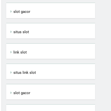
slot gacor
situs slot
link slot
situs link slot
slot gacor