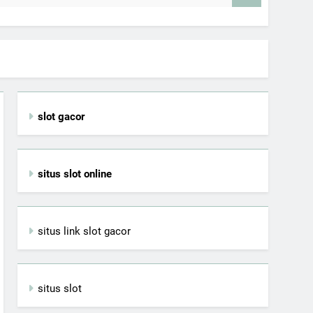
slot gacor
situs slot online
situs link slot gacor
situs slot