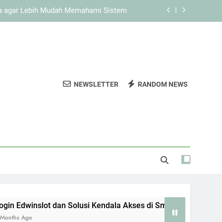
a agar Lebih Mudah Memahami Sistem
n Solusi Kendala Akses di Smartphone
 untuk Akses Mobile yang Lebih Aman
ernatif untuk Akses yang Lebih Stabil
NEWSLETTER
RANDOM NEWS
a agar Lebih Mudah Memahami Sistem
n Solusi Kendala Akses di Smartphone
tness.
 untuk Akses Mobile yang Lebih Aman
lot dan Solusi Kendala Akses di Smartphone
Lebah4D Lo
2 Months Ago