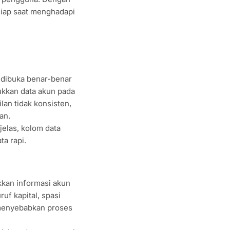
siap saat menghadapi
 dibuka benar-benar
ukkan data akun pada
an tidak konsisten,
an.
jelas, kolom data
ta rapi.
kan informasi akun
ruf kapital, spasi
 menyebabkan proses