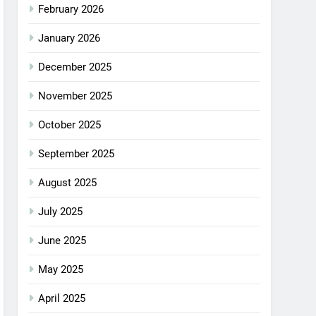
February 2026
January 2026
December 2025
November 2025
October 2025
September 2025
August 2025
July 2025
June 2025
May 2025
April 2025