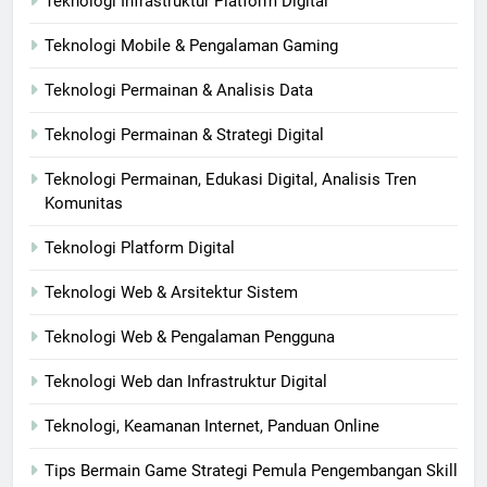
Teknologi Infrastruktur Platform Digital
Teknologi Mobile & Pengalaman Gaming
Teknologi Permainan & Analisis Data
Teknologi Permainan & Strategi Digital
Teknologi Permainan, Edukasi Digital, Analisis Tren
Komunitas
Teknologi Platform Digital
Teknologi Web & Arsitektur Sistem
Teknologi Web & Pengalaman Pengguna
Teknologi Web dan Infrastruktur Digital
Teknologi, Keamanan Internet, Panduan Online
Tips Bermain Game Strategi Pemula Pengembangan Skill