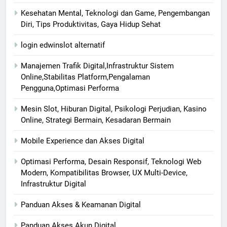
Kesehatan Mental, Teknologi dan Game, Pengembangan
Diri, Tips Produktivitas, Gaya Hidup Sehat
login edwinslot alternatif
Manajemen Trafik Digital,Infrastruktur Sistem
Online,Stabilitas Platform,Pengalaman
Pengguna,Optimasi Performa
Mesin Slot, Hiburan Digital, Psikologi Perjudian, Kasino
Online, Strategi Bermain, Kesadaran Bermain
Mobile Experience dan Akses Digital
Optimasi Performa, Desain Responsif, Teknologi Web
Modern, Kompatibilitas Browser, UX Multi-Device,
Infrastruktur Digital
Panduan Akses & Keamanan Digital
Panduan Akses Akun Digital