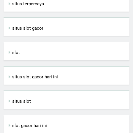
situs terpercaya
situs slot gacor
slot
situs slot gacor hari ini
situs slot
slot gacor hari ini