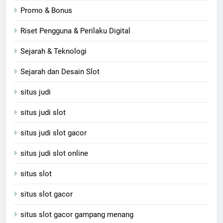
Promo & Bonus
Riset Pengguna & Perilaku Digital
Sejarah & Teknologi
Sejarah dan Desain Slot
situs judi
situs judi slot
situs judi slot gacor
situs judi slot online
situs slot
situs slot gacor
situs slot gacor gampang menang