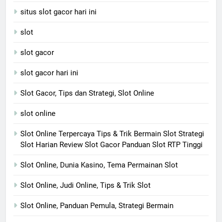
situs slot gacor hari ini
slot
slot gacor
slot gacor hari ini
Slot Gacor, Tips dan Strategi, Slot Online
slot online
Slot Online Terpercaya Tips & Trik Bermain Slot Strategi
Slot Harian Review Slot Gacor Panduan Slot RTP Tinggi
Slot Online, Dunia Kasino, Tema Permainan Slot
Slot Online, Judi Online, Tips & Trik Slot
Slot Online, Panduan Pemula, Strategi Bermain