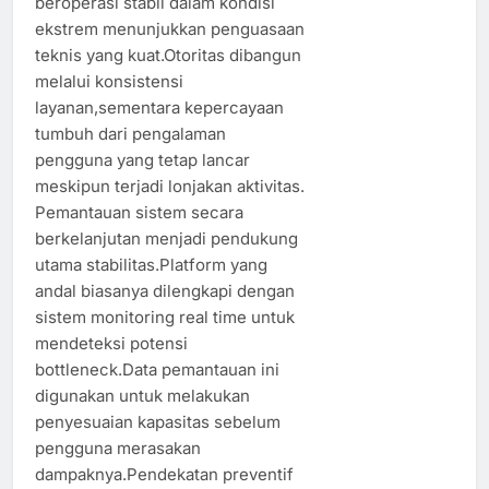
beroperasi stabil dalam kondisi
ekstrem menunjukkan penguasaan
teknis yang kuat.Otoritas dibangun
melalui konsistensi
layanan,sementara kepercayaan
tumbuh dari pengalaman
pengguna yang tetap lancar
meskipun terjadi lonjakan aktivitas.
Pemantauan sistem secara
berkelanjutan menjadi pendukung
utama stabilitas.Platform yang
andal biasanya dilengkapi dengan
sistem monitoring real time untuk
mendeteksi potensi
bottleneck.Data pemantauan ini
digunakan untuk melakukan
penyesuaian kapasitas sebelum
pengguna merasakan
dampaknya.Pendekatan preventif