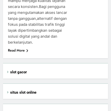
mampu menjaga kualitas layanan
secara konsisten.Bagi pengguna
yang mengutamakan akses lancar
tanpa gangguan,alternatif dengan
fokus pada stabilitas trafik tinggi
layak dipertimbangkan sebagai
solusi digital yang andal dan
berkelanjutan.
Read More
slot gacor
situs slot online