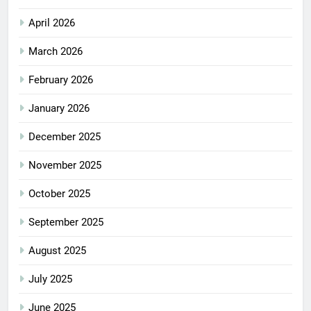
April 2026
March 2026
February 2026
January 2026
December 2025
November 2025
October 2025
September 2025
August 2025
July 2025
June 2025