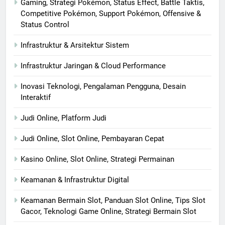
Gaming, Strategi Pokémon, Status Effect, Battle Taktis,
Competitive Pokémon, Support Pokémon, Offensive &
Status Control
Infrastruktur & Arsitektur Sistem
Infrastruktur Jaringan & Cloud Performance
Inovasi Teknologi, Pengalaman Pengguna, Desain
Interaktif
Judi Online, Platform Judi
Judi Online, Slot Online, Pembayaran Cepat
Kasino Online, Slot Online, Strategi Permainan
Keamanan & Infrastruktur Digital
Keamanan Bermain Slot, Panduan Slot Online, Tips Slot
Gacor, Teknologi Game Online, Strategi Bermain Slot