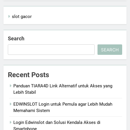
slot gacor
Search
SEARCH
Recent Posts
Panduan TIARA4D Link Alternatif untuk Akses yang
Lebih Stabil
EDWINSLOT Login untuk Pemula agar Lebih Mudah
Memahami Sistem
Login Edwinslot dan Solusi Kendala Akses di
Smartphone