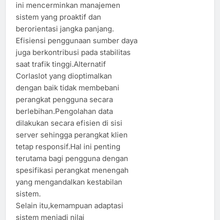
ini mencerminkan manajemen
sistem yang proaktif dan
berorientasi jangka panjang.
Efisiensi penggunaan sumber daya
juga berkontribusi pada stabilitas
saat trafik tinggi.Alternatif
Corlaslot yang dioptimalkan
dengan baik tidak membebani
perangkat pengguna secara
berlebihan.Pengolahan data
dilakukan secara efisien di sisi
server sehingga perangkat klien
tetap responsif.Hal ini penting
terutama bagi pengguna dengan
spesifikasi perangkat menengah
yang mengandalkan kestabilan
sistem.
Selain itu,kemampuan adaptasi
sistem menjadi nilai