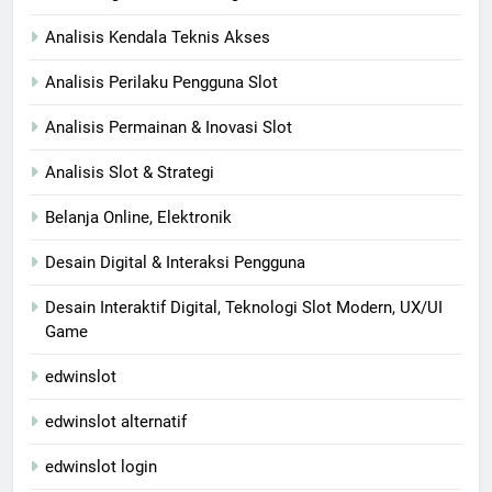
Analisis Kendala Teknis Akses
Analisis Perilaku Pengguna Slot
Analisis Permainan & Inovasi Slot
Analisis Slot & Strategi
Belanja Online, Elektronik
Desain Digital & Interaksi Pengguna
Desain Interaktif Digital, Teknologi Slot Modern, UX/UI
Game
edwinslot
edwinslot alternatif
edwinslot login