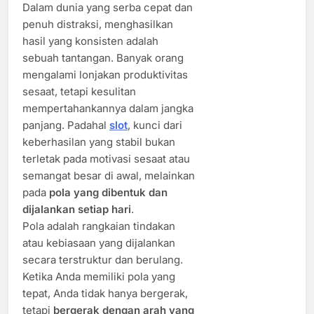
Dalam dunia yang serba cepat dan
penuh distraksi, menghasilkan
hasil yang konsisten adalah
sebuah tantangan. Banyak orang
mengalami lonjakan produktivitas
sesaat, tetapi kesulitan
mempertahankannya dalam jangka
panjang. Padahal
slot
, kunci dari
keberhasilan yang stabil bukan
terletak pada motivasi sesaat atau
semangat besar di awal, melainkan
pada
pola yang dibentuk dan
dijalankan setiap hari
.
Pola adalah rangkaian tindakan
atau kebiasaan yang dijalankan
secara terstruktur dan berulang.
Ketika Anda memiliki pola yang
tepat, Anda tidak hanya bergerak,
tetapi
bergerak dengan arah yang