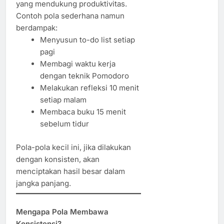
yang mendukung produktivitas.
Contoh pola sederhana namun
berdampak:
Menyusun to-do list setiap
pagi
Membagi waktu kerja
dengan teknik Pomodoro
Melakukan refleksi 10 menit
setiap malam
Membaca buku 15 menit
sebelum tidur
Pola-pola kecil ini, jika dilakukan
dengan konsisten, akan
menciptakan hasil besar dalam
jangka panjang.
Mengapa Pola Membawa
Konsistensi?