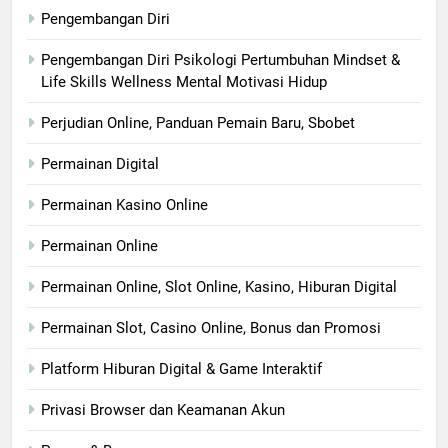
Pengembangan Diri
Pengembangan Diri Psikologi Pertumbuhan Mindset &
Life Skills Wellness Mental Motivasi Hidup
Perjudian Online, Panduan Pemain Baru, Sbobet
Permainan Digital
Permainan Kasino Online
Permainan Online
Permainan Online, Slot Online, Kasino, Hiburan Digital
Permainan Slot, Casino Online, Bonus dan Promosi
Platform Hiburan Digital & Game Interaktif
Privasi Browser dan Keamanan Akun