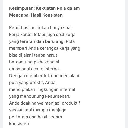
Kesimpulan: Kekuatan Pola dalam
Mencapai Hasil Konsisten
Keberhasilan bukan hanya soal
kerja keras, tetapi juga soal kerja
yang
terarah dan berulang
. Pola
memberi Anda kerangka kerja yang
bisa dijalani tanpa harus
bergantung pada kondisi
emosional atau eksternal.
Dengan membentuk dan menjalani
pola yang efektif, Anda
menciptakan lingkungan internal
yang mendukung kesuksesan.
Anda tidak hanya menjadi produktif
sesaat, tapi mampu menjaga
performa dan hasil secara
konsisten.