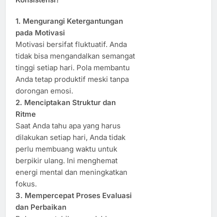
1. Mengurangi Ketergantungan
pada Motivasi
Motivasi bersifat fluktuatif. Anda
tidak bisa mengandalkan semangat
tinggi setiap hari. Pola membantu
Anda tetap produktif meski tanpa
dorongan emosi.
2. Menciptakan Struktur dan
Ritme
Saat Anda tahu apa yang harus
dilakukan setiap hari, Anda tidak
perlu membuang waktu untuk
berpikir ulang. Ini menghemat
energi mental dan meningkatkan
fokus.
3. Mempercepat Proses Evaluasi
dan Perbaikan