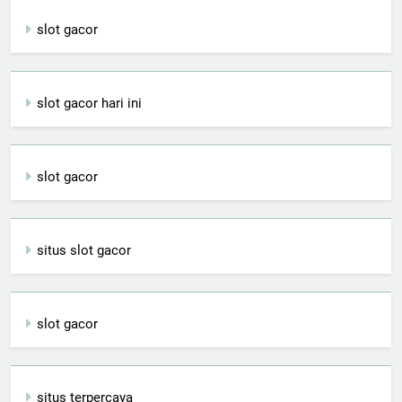
slot gacor
slot gacor hari ini
slot gacor
situs slot gacor
slot gacor
situs terpercaya