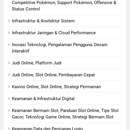
Competitive Pokémon, Support Pokémon, Offensive &
Status Control
Infrastruktur & Arsitektur Sistem
Infrastruktur Jaringan & Cloud Performance
Inovasi Teknologi, Pengalaman Pengguna, Desain
Interaktif
Judi Online, Platform Judi
Judi Online, Slot Online, Pembayaran Cepat
Kasino Online, Slot Online, Strategi Permainan
Keamanan & Infrastruktur Digital
Keamanan Bermain Slot, Panduan Slot Online, Tips Slot
Gacor, Teknologi Game Online, Strategi Bermain Slot
Keamanan Data dan Persiapan Login