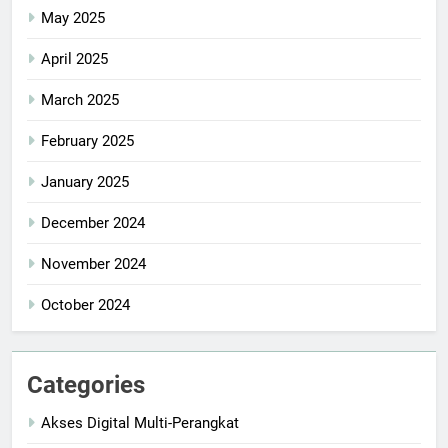
May 2025
April 2025
March 2025
February 2025
January 2025
December 2024
November 2024
October 2024
Categories
Akses Digital Multi-Perangkat