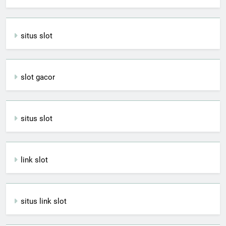
situs slot
slot gacor
situs slot
link slot
situs link slot