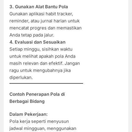
3. Gunakan Alat Bantu Pola
Gunakan aplikasi habit tracker,
reminder, atau jurnal harian untuk
mencatat progres dan memastikan
Anda tetap pada jalur.
4. Evaluasi dan Sesuaikan
Setiap minggu, sisihkan waktu
untuk melihat apakah pola Anda
masih relevan dan efektif. Jangan
ragu untuk mengubahnya jika
diperlukan.
Contoh Penerapan Pola di
Berbagai Bidang
Dalam Pekerjaan:
Pola kerja seperti menyusun
jadwal mingguan, menggunakan