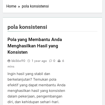
Home
pola konsistensi
pola konsistensi
Pola yang Membantu Anda
Menghasilkan Hasil yang
Konsisten
bb56e90
1 year ago
0
6
mins
Ingin hasil yang stabil dan
berkelanjutan? Temukan pola
efektif yang dapat membantu Anda
menghasilkan hasil yang konsisten
dalam pekerjaan, pengembangan
diri, dan kehidupan sehari-hari.