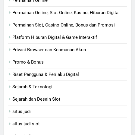
Permainan Online
Permainan Online, Slot Online, Kasino, Hiburan Digital
Permainan Slot, Casino Online, Bonus dan Promosi
Platform Hiburan Digital & Game Interaktif
Privasi Browser dan Keamanan Akun
Promo & Bonus
Riset Pengguna & Perilaku Digital
Sejarah & Teknologi
Sejarah dan Desain Slot
situs judi
situs judi slot