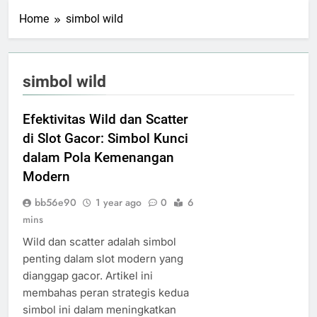
Home
simbol wild
simbol wild
Efektivitas Wild dan Scatter
di Slot Gacor: Simbol Kunci
dalam Pola Kemenangan
Modern
bb56e90
1 year ago
0
6
mins
Wild dan scatter adalah simbol
penting dalam slot modern yang
dianggap gacor. Artikel ini
membahas peran strategis kedua
simbol ini dalam meningkatkan