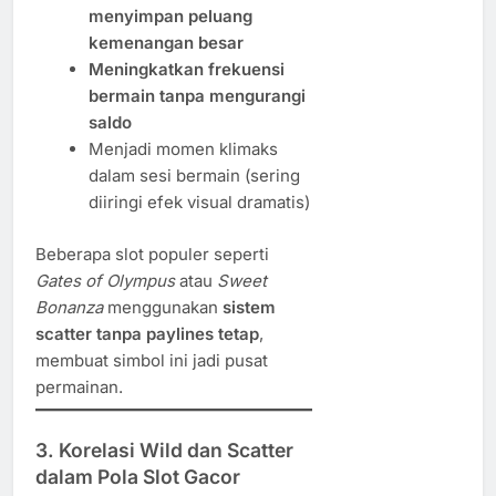
menyimpan peluang
kemenangan besar
Meningkatkan frekuensi
bermain tanpa mengurangi
saldo
Menjadi momen klimaks
dalam sesi bermain (sering
diiringi efek visual dramatis)
Beberapa slot populer seperti
Gates of Olympus
atau
Sweet
Bonanza
menggunakan
sistem
scatter tanpa paylines tetap
,
membuat simbol ini jadi pusat
permainan.
3. Korelasi Wild dan Scatter
dalam Pola Slot Gacor