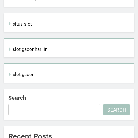
situs slot
slot gacor hari ini
slot gacor
Search
SEARCH
Recent Posts