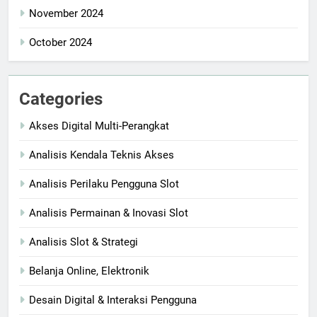
November 2024
October 2024
Categories
Akses Digital Multi-Perangkat
Analisis Kendala Teknis Akses
Analisis Perilaku Pengguna Slot
Analisis Permainan & Inovasi Slot
Analisis Slot & Strategi
Belanja Online, Elektronik
Desain Digital & Interaksi Pengguna