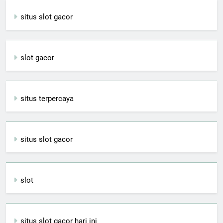
situs slot gacor
slot gacor
situs terpercaya
situs slot gacor
slot
situs slot gacor hari ini