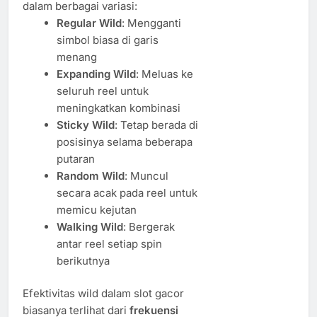
dalam berbagai variasi:
Regular Wild
: Mengganti
simbol biasa di garis
menang
Expanding Wild
: Meluas ke
seluruh reel untuk
meningkatkan kombinasi
Sticky Wild
: Tetap berada di
posisinya selama beberapa
putaran
Random Wild
: Muncul
secara acak pada reel untuk
memicu kejutan
Walking Wild
: Bergerak
antar reel setiap spin
berikutnya
Efektivitas wild dalam slot gacor
biasanya terlihat dari
frekuensi