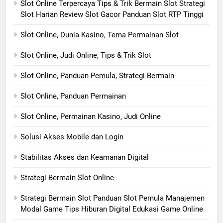
Slot Online Terpercaya Tips & Trik Bermain Slot Strategi
Slot Harian Review Slot Gacor Panduan Slot RTP Tinggi
Slot Online, Dunia Kasino, Tema Permainan Slot
Slot Online, Judi Online, Tips & Trik Slot
Slot Online, Panduan Pemula, Strategi Bermain
Slot Online, Panduan Permainan
Slot Online, Permainan Kasino, Judi Online
Solusi Akses Mobile dan Login
Stabilitas Akses dan Keamanan Digital
Strategi Bermain Slot Online
Strategi Bermain Slot Panduan Slot Pemula Manajemen
Modal Game Tips Hiburan Digital Edukasi Game Online