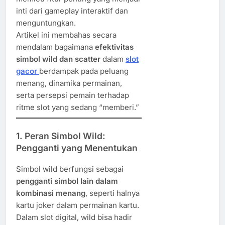
inti dari gameplay interaktif dan
menguntungkan.
Artikel ini membahas secara
mendalam bagaimana
efektivitas
simbol wild dan scatter
dalam
slot
gacor
berdampak pada peluang
menang, dinamika permainan,
serta persepsi pemain terhadap
ritme slot yang sedang “memberi.”
1. Peran Simbol Wild:
Pengganti yang Menentukan
Simbol wild berfungsi sebagai
pengganti simbol lain dalam
kombinasi menang
, seperti halnya
kartu joker dalam permainan kartu.
Dalam slot digital, wild bisa hadir