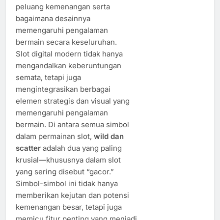
peluang kemenangan serta
bagaimana desainnya
memengaruhi pengalaman
bermain secara keseluruhan.
Slot digital modern tidak hanya
mengandalkan keberuntungan
semata, tetapi juga
mengintegrasikan berbagai
elemen strategis dan visual yang
memengaruhi pengalaman
bermain. Di antara semua simbol
dalam permainan slot,
wild dan
scatter
adalah dua yang paling
krusial—khususnya dalam slot
yang sering disebut “gacor.”
Simbol-simbol ini tidak hanya
memberikan kejutan dan potensi
kemenangan besar, tetapi juga
memicu fitur penting yang menjadi