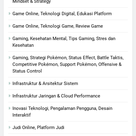
Mindset & Strategy
Game Online, Teknologi Digital, Edukasi Platform
Game Online, Teknologi Game, Review Game
Gaming, Kesehatan Mental, Tips Gaming, Stres dan
Kesehatan
Gaming, Strategi Pokémon, Status Effect, Battle Taktis,
Competitive Pokémon, Support Pokémon, Offensive &
Status Control
Infrastruktur & Arsitektur Sistem
Infrastruktur Jaringan & Cloud Performance
Inovasi Teknologi, Pengalaman Pengguna, Desain
Interaktif
Judi Online, Platform Judi