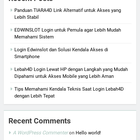
Panduan TIARA4D Link Alternatif untuk Akses yang
Lebih Stabil
EDWINSLOT Login untuk Pemula agar Lebih Mudah
Memahami Sistem
Login Edwinslot dan Solusi Kendala Akses di
Smartphone
Lebah4D Login Lewat HP dengan Langkah yang Mudah
Dipahami untuk Akses Mobile yang Lebih Aman
Tips Memahami Kendala Teknis Saat Login Lebah4D
dengan Lebih Tepat
Recent Comments
A WordPress Commenter
on
Hello world!