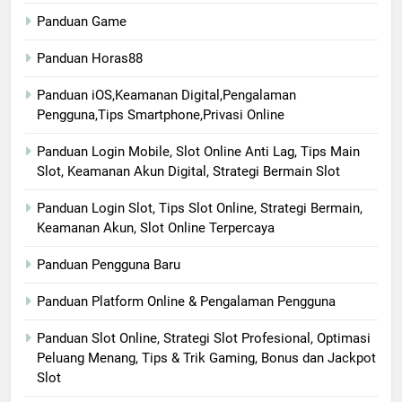
Panduan Game
Panduan Horas88
Panduan iOS,Keamanan Digital,Pengalaman
Pengguna,Tips Smartphone,Privasi Online
Panduan Login Mobile, Slot Online Anti Lag, Tips Main
Slot, Keamanan Akun Digital, Strategi Bermain Slot
Panduan Login Slot, Tips Slot Online, Strategi Bermain,
Keamanan Akun, Slot Online Terpercaya
Panduan Pengguna Baru
Panduan Platform Online & Pengalaman Pengguna
Panduan Slot Online, Strategi Slot Profesional, Optimasi
Peluang Menang, Tips & Trik Gaming, Bonus dan Jackpot
Slot