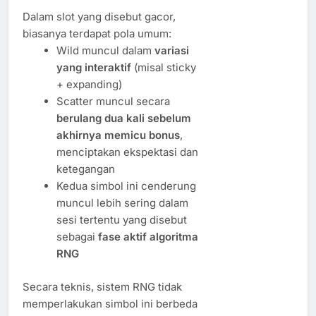
Dalam slot yang disebut gacor,
biasanya terdapat pola umum:
Wild muncul dalam
variasi
yang interaktif
(misal sticky
+ expanding)
Scatter muncul secara
berulang dua kali sebelum
akhirnya memicu bonus
,
menciptakan ekspektasi dan
ketegangan
Kedua simbol ini cenderung
muncul lebih sering dalam
sesi tertentu yang disebut
sebagai
fase aktif algoritma
RNG
Secara teknis, sistem RNG tidak
memperlakukan simbol ini berbeda