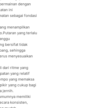
 permainan dengan
atan ini
matan sebagai fondasi
yang menampilkan
o.Putaran yang terlalu
ganggu
ng bersifat tidak
mbang, sehingga
terus menyesuaikan
i dari ritme yang
patan yang relatif
n tempo yang memaksa
pikir yang cukup bagi
 jernih.
s umumnya memiliki
ecara konsisten,