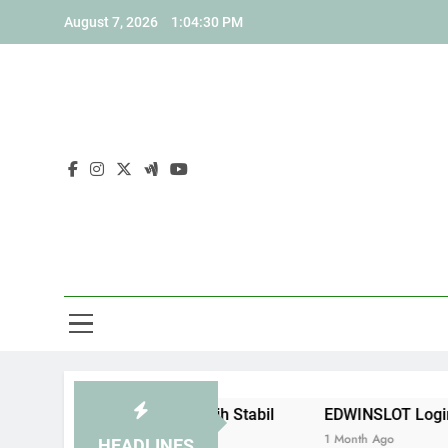
Skip
August 7, 2026
1:04:31 PM
to
content
Gen
Dapatkan 
 Akses yang Lebih Stabil
EDWINSLOT Login untuk Pemu
1 Month Ago
HEADLINES