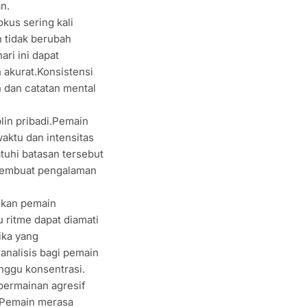
n.
kus sering kali
 tidak berubah
ari ini dapat
 akurat.Konsistensi
 dan catatan mental
lin pribadi.Pemain
waktu dan intensitas
uhi batasan tersebut
 membuat pengalaman
ahkan pemain
u ritme dapat diamati
ika yang
 analisis bagi pemain
ggu konsentrasi.
 permainan agresif
l.Pemain merasa