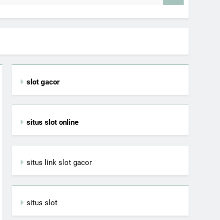
slot gacor
situs slot online
situs link slot gacor
situs slot