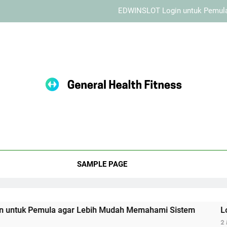
EDWINSLOT Login untuk Pemul
Login Edwinslot da
Lebah4D Login Lewat HP dengan Langkah yang Mudah Dipahami
Panduan TIARA4D Link Alt
EDWINSLOT Login untuk Pemul
Login Edwinslot da
eral Health Fitness
Tips Dan Produk Untuk Kebugaran Optimal Di General Health Fi
Lebah4D Login Lewat HP dengan Langkah yang Mudah Dipahami
SAMPLE PAGE
la agar Lebih Mudah Memahami Sistem
Login Edwinslo
2 Months Ago