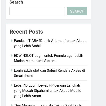
Search
SEARCH
Recent Posts
Panduan TIARA4D Link Alternatif untuk Akses
yang Lebih Stabil
EDWINSLOT Login untuk Pemula agar Lebih
Mudah Memahami Sistem
Login Edwinslot dan Solusi Kendala Akses di
Smartphone
Lebah4D Login Lewat HP dengan Langkah
yang Mudah Dipahami untuk Akses Mobile
yang Lebih Aman
Tips Memahami Kendala Teknis Saat Login