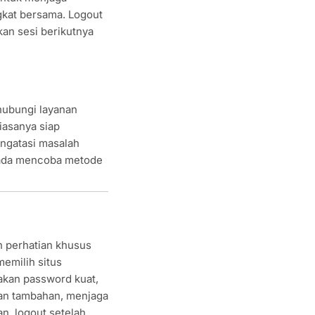
kat bersama. Logout
an sesi berikutnya
hubungi layanan
iasanya siap
engatasi masalah
pada mencoba metode
n perhatian khusus
emilih situs
akan password kuat,
nan tambahan, menjaga
n, logout setelah