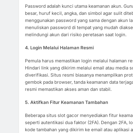
Password adalah kunci utama keamanan akun. Gun
besar, huruf kecil, angka, dan simbol agar sulit dit
menggunakan password yang sama dengan akun lain
menuliskan password di tempat yang mudah diakse
melindungi akun dari risiko peretasan saat login.
4. Login Melalui Halaman Resmi
Pemula harus memastikan login melalui halaman res
Hindari link yang dikirim melalui email atau media s
diverifikasi. Situs resmi biasanya menampilkan pr
gembok pada browser, tanda keamanan data terjaga.
resmi memastikan akses aman dan stabil.
5. Aktifkan Fitur Keamanan Tambahan
Beberapa situs slot gacor menyediakan fitur keam
seperti autentikasi dua faktor (2FA). Dengan 2FA,
kode tambahan yang dikirim ke email atau aplikasi au