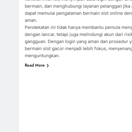
bermain, dan menghubungi layanan pelanggan jika 
dapat memulai pengalaman bermain slot online de
aman.
Pendekatan ini tidak hanya membantu pemula men
dengan lancar, tetapi juga melindungi akun dari ris
gangguan. Dengan login yang aman dan prosedur ya
bermain slot gacor menjadi lebih fokus, menyenan
menguntungkan.
Read More