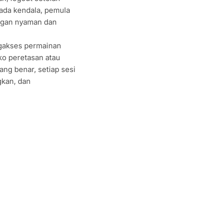
ada kendala, pemula
ngan nyaman dan
gakses permainan
iko peretasan atau
ng benar, setiap sesi
gkan, dan