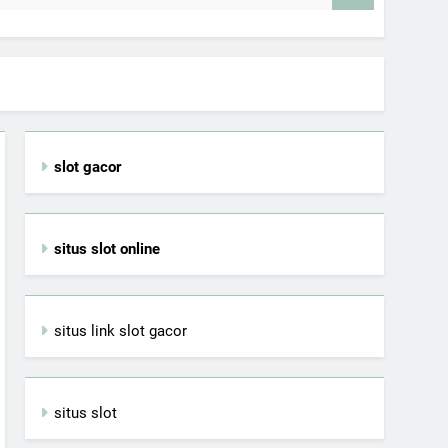
slot gacor
situs slot online
situs link slot gacor
situs slot