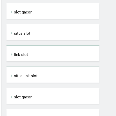
slot gacor
situs slot
link slot
situs link slot
slot gacor