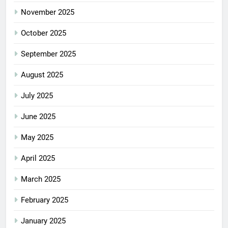
November 2025
October 2025
September 2025
August 2025
July 2025
June 2025
May 2025
April 2025
March 2025
February 2025
January 2025