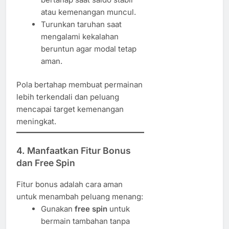
atau kemenangan muncul.
Turunkan taruhan saat
mengalami kekalahan
beruntun agar modal tetap
aman.
Pola bertahap membuat permainan
lebih terkendali dan peluang
mencapai target kemenangan
meningkat.
4. Manfaatkan Fitur Bonus
dan Free Spin
Fitur bonus adalah cara aman
untuk menambah peluang menang:
Gunakan
free spin
untuk
bermain tambahan tanpa