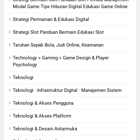
Modal Game Tips Hiburan Digital Edukasi Game Online
Strategi Permainan & Edukasi Digital
Strategi Slot Panduan Bermain Edukasi Slot
Taruhan Sepak Bola, Judi Online, Keamanan
Technology > Gaming > Game Design & Player
Psychology
Teknologi
Teknologi · Infrastruktur Digital · Manajemen Sistem
Teknologi & Akses Pengguna
Teknologi & Akses Platform
Teknologi & Desain Antarmuka