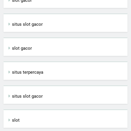
slot gacor
situs slot gacor
slot gacor
situs terpercaya
situs slot gacor
slot