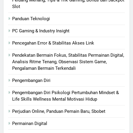
Peluang Menang, Tips & Trik Gaming, Bonus dan Jackpot
Slot
Panduan Teknologi
PC Gaming & Industry Insight
Pencegahan Error & Stabilitas Akses Link
Pendekatan Bermain Fokus, Stabilitas Permainan Digital,
Analisis Ritme Tenang, Observasi Sistem Game,
Pengalaman Bermain Terkendali
Pengembangan Diri
Pengembangan Diri Psikologi Pertumbuhan Mindset &
Life Skills Wellness Mental Motivasi Hidup
Perjudian Online, Panduan Pemain Baru, Sbobet
Permainan Digital