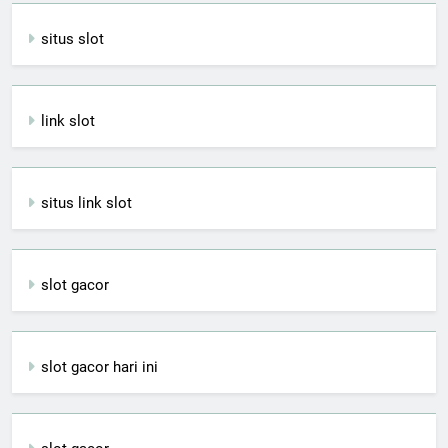
situs slot
link slot
situs link slot
slot gacor
slot gacor hari ini