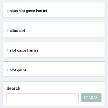
situs slot gacor hari ini
situs slot
slot gacor hari ini
slot gacor
Search
SEARCH