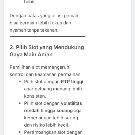
habis.
Dengan batas yang jelas, pemain
bisa bermain lebih fokus dan
nyaman tanpa tekanan.
2. Pilih Slot yang Mendukung
Gaya Main Aman
Pemilihan slot memengaruhi
kontrol dan keamanan permainan:
Pilih slot dengan
RTP tinggi
agar peluang menang lebih
konsisten.
Pilih slot dengan
volatilitas
rendah hingga sedang
agar
kemenangan lebih sering
dan risiko lebih kecil.
Pertimbangkan slot dengan