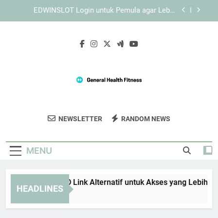
Skip
Login Edwinslot dan Solusi Kendala Akses di
to
Smartphone
content
Lebah4D Login Lewat HP dengan Langkah yang
Mudah Dipahami untuk Akses Mobile yang Lebih
Aman
Panduan TIARA4D Link Alternatif untuk Akses
yang Lebih Stabil
EDWINSLOT Login untuk Pemula agar Lebih
Mudah Memahami Sistem
Login Edwinslot dan Solusi Kendala Akses di
Smartphone
General Health
Dapatkan Tips Dan Produk Untuk
Lebah4D Login Lewat HP dengan Langkah yang
NEWSLETTER
RANDOM NEWS
Fitness
Mudah Dipahami untuk Akses Mobile yang Lebih
Kebugaran Optimal Di General Health
Aman
Fitness.
MENU
nduan TIARA4D Link Alternatif untuk Akses yang Lebih Stabil
HEADLINES
Weeks Ago