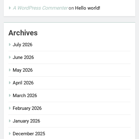
A WordPress Commenter
on
Hello world!
Archives
July 2026
June 2026
May 2026
April 2026
March 2026
February 2026
January 2026
December 2025