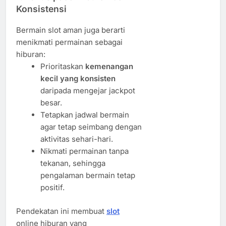
Konsistensi
Bermain slot aman juga berarti
menikmati permainan sebagai
hiburan:
Prioritaskan
kemenangan
kecil yang konsisten
daripada mengejar jackpot
besar.
Tetapkan jadwal bermain
agar tetap seimbang dengan
aktivitas sehari-hari.
Nikmati permainan tanpa
tekanan, sehingga
pengalaman bermain tetap
positif.
Pendekatan ini membuat
slot
online hiburan yang