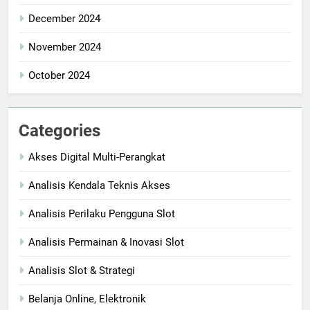
December 2024
November 2024
October 2024
Categories
Akses Digital Multi-Perangkat
Analisis Kendala Teknis Akses
Analisis Perilaku Pengguna Slot
Analisis Permainan & Inovasi Slot
Analisis Slot & Strategi
Belanja Online, Elektronik