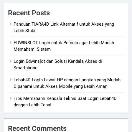
Recent Posts
Panduan TIARA4D Link Alternatif untuk Akses yang
Lebih Stabil
EDWINSLOT Login untuk Pemula agar Lebih Mudah
Memahami Sistem
Login Edwinslot dan Solusi Kendala Akses di
Smartphone
Lebah4D Login Lewat HP dengan Langkah yang Mudah
Dipahami untuk Akses Mobile yang Lebih Aman
Tips Memahami Kendala Teknis Saat Login Lebah4D
dengan Lebih Tepat
Recent Comments