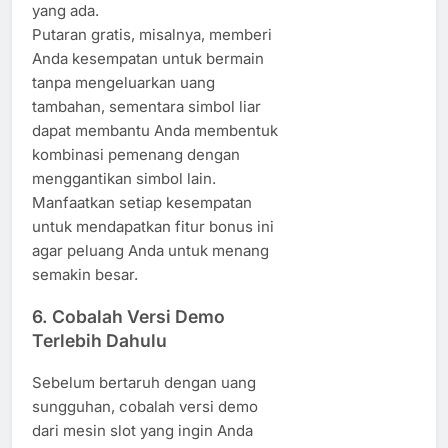
yang ada.
Putaran gratis, misalnya, memberi
Anda kesempatan untuk bermain
tanpa mengeluarkan uang
tambahan, sementara simbol liar
dapat membantu Anda membentuk
kombinasi pemenang dengan
menggantikan simbol lain.
Manfaatkan setiap kesempatan
untuk mendapatkan fitur bonus ini
agar peluang Anda untuk menang
semakin besar.
6. Cobalah Versi Demo
Terlebih Dahulu
Sebelum bertaruh dengan uang
sungguhan, cobalah versi demo
dari mesin slot yang ingin Anda