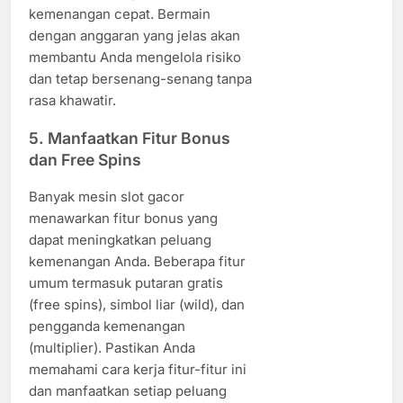
kemenangan cepat. Bermain
dengan anggaran yang jelas akan
membantu Anda mengelola risiko
dan tetap bersenang-senang tanpa
rasa khawatir.
5. Manfaatkan Fitur Bonus
dan Free Spins
Banyak mesin slot gacor
menawarkan fitur bonus yang
dapat meningkatkan peluang
kemenangan Anda. Beberapa fitur
umum termasuk putaran gratis
(free spins), simbol liar (wild), dan
pengganda kemenangan
(multiplier). Pastikan Anda
memahami cara kerja fitur-fitur ini
dan manfaatkan setiap peluang