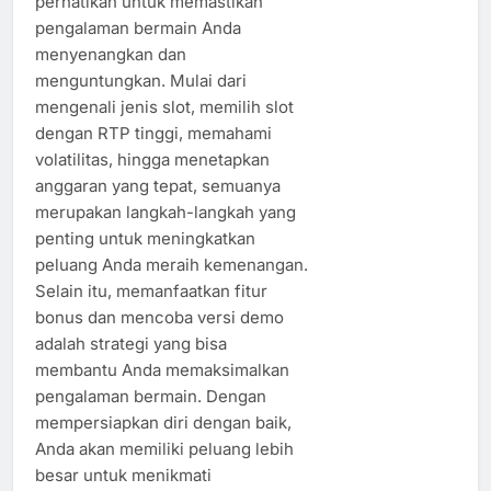
perhatikan untuk memastikan
pengalaman bermain Anda
menyenangkan dan
menguntungkan. Mulai dari
mengenali jenis slot, memilih slot
dengan RTP tinggi, memahami
volatilitas, hingga menetapkan
anggaran yang tepat, semuanya
merupakan langkah-langkah yang
penting untuk meningkatkan
peluang Anda meraih kemenangan.
Selain itu, memanfaatkan fitur
bonus dan mencoba versi demo
adalah strategi yang bisa
membantu Anda memaksimalkan
pengalaman bermain. Dengan
mempersiapkan diri dengan baik,
Anda akan memiliki peluang lebih
besar untuk menikmati