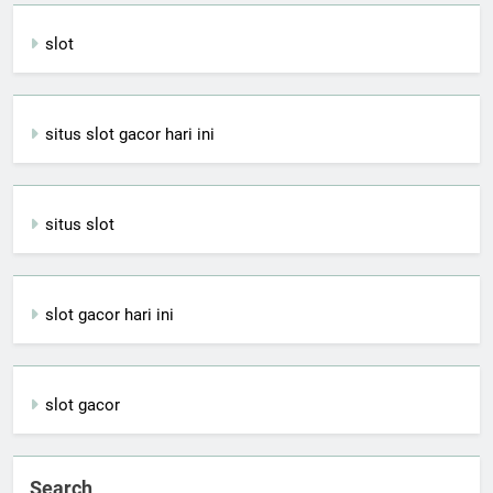
slot
situs slot gacor hari ini
situs slot
slot gacor hari ini
slot gacor
Search