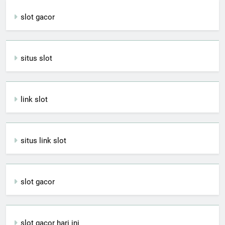
slot gacor
situs slot
link slot
situs link slot
slot gacor
slot gacor hari ini