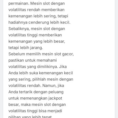
permainan. Mesin slot dengan
volatilitas rendah memberikan
kemenangan lebih sering, tetapi
hadiahnya cenderung lebih kecil.
Sebaliknya, mesin slot dengan
volatilitas tinggi memberikan
kemenangan yang lebih besar,
tetapi lebih jarang.
Sebelum memilih mesin slot gacor,
pastikan untuk memahami
volatilitas yang dimilikinya. Jika
Anda lebih suka kemenangan kecil
yang sering, pilihlah mesin dengan
volatilitas rendah. Namun, jika
Anda tertarik dengan peluang
untuk memenangkan jackpot
besar, maka mesin slot dengan
volatilitas tinggi bisa menjadi
pilihan yang lebih tepat.