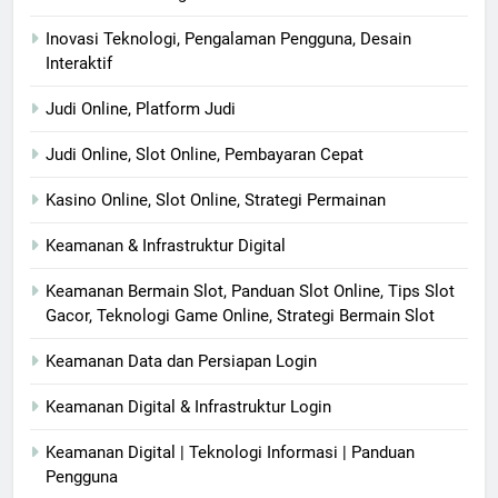
Inovasi Teknologi, Pengalaman Pengguna, Desain
Interaktif
Judi Online, Platform Judi
Judi Online, Slot Online, Pembayaran Cepat
Kasino Online, Slot Online, Strategi Permainan
Keamanan & Infrastruktur Digital
Keamanan Bermain Slot, Panduan Slot Online, Tips Slot
Gacor, Teknologi Game Online, Strategi Bermain Slot
Keamanan Data dan Persiapan Login
Keamanan Digital & Infrastruktur Login
Keamanan Digital | Teknologi Informasi | Panduan
Pengguna