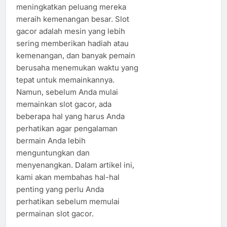
meningkatkan peluang mereka
meraih kemenangan besar. Slot
gacor adalah mesin yang lebih
sering memberikan hadiah atau
kemenangan, dan banyak pemain
berusaha menemukan waktu yang
tepat untuk memainkannya.
Namun, sebelum Anda mulai
memainkan slot gacor, ada
beberapa hal yang harus Anda
perhatikan agar pengalaman
bermain Anda lebih
menguntungkan dan
menyenangkan. Dalam artikel ini,
kami akan membahas hal-hal
penting yang perlu Anda
perhatikan sebelum memulai
permainan slot gacor.