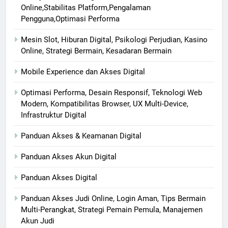
Online,Stabilitas Platform,Pengalaman
Pengguna,Optimasi Performa
Mesin Slot, Hiburan Digital, Psikologi Perjudian, Kasino
Online, Strategi Bermain, Kesadaran Bermain
Mobile Experience dan Akses Digital
Optimasi Performa, Desain Responsif, Teknologi Web
Modern, Kompatibilitas Browser, UX Multi-Device,
Infrastruktur Digital
Panduan Akses & Keamanan Digital
Panduan Akses Akun Digital
Panduan Akses Digital
Panduan Akses Judi Online, Login Aman, Tips Bermain
Multi-Perangkat, Strategi Pemain Pemula, Manajemen
Akun Judi