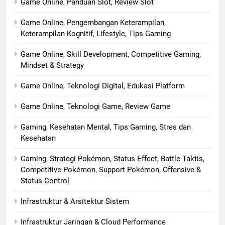
Game Online, Panduan Slot, Review Slot
Game Online, Pengembangan Keterampilan,
Keterampilan Kognitif, Lifestyle, Tips Gaming
Game Online, Skill Development, Competitive Gaming,
Mindset & Strategy
Game Online, Teknologi Digital, Edukasi Platform
Game Online, Teknologi Game, Review Game
Gaming, Kesehatan Mental, Tips Gaming, Stres dan
Kesehatan
Gaming, Strategi Pokémon, Status Effect, Battle Taktis,
Competitive Pokémon, Support Pokémon, Offensive &
Status Control
Infrastruktur & Arsitektur Sistem
Infrastruktur Jaringan & Cloud Performance