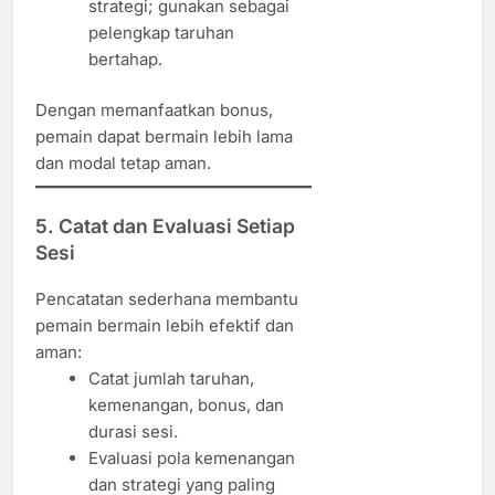
strategi; gunakan sebagai
pelengkap taruhan
bertahap.
Dengan memanfaatkan bonus,
pemain dapat bermain lebih lama
dan modal tetap aman.
5. Catat dan Evaluasi Setiap
Sesi
Pencatatan sederhana membantu
pemain bermain lebih efektif dan
aman:
Catat jumlah taruhan,
kemenangan, bonus, dan
durasi sesi.
Evaluasi pola kemenangan
dan strategi yang paling