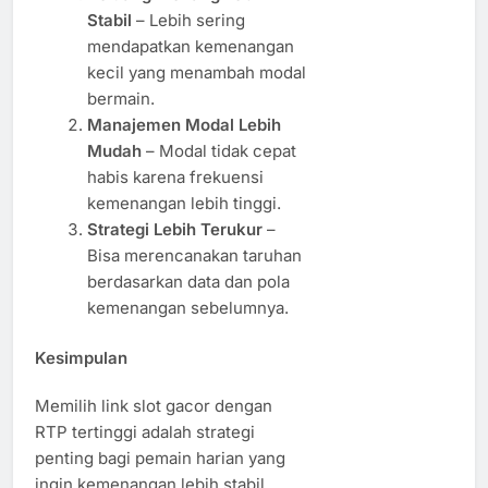
Stabil
– Lebih sering
mendapatkan kemenangan
kecil yang menambah modal
bermain.
Manajemen Modal Lebih
Mudah
– Modal tidak cepat
habis karena frekuensi
kemenangan lebih tinggi.
Strategi Lebih Terukur
–
Bisa merencanakan taruhan
berdasarkan data dan pola
kemenangan sebelumnya.
Kesimpulan
Memilih link slot gacor dengan
RTP tertinggi adalah strategi
penting bagi pemain harian yang
ingin kemenangan lebih stabil.