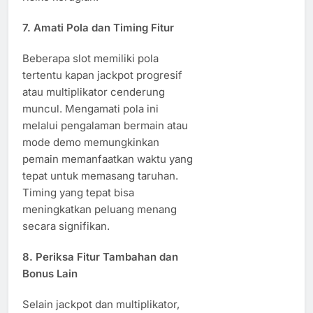
7. Amati Pola dan Timing Fitur
Beberapa slot memiliki pola
tertentu kapan jackpot progresif
atau multiplikator cenderung
muncul. Mengamati pola ini
melalui pengalaman bermain atau
mode demo memungkinkan
pemain memanfaatkan waktu yang
tepat untuk memasang taruhan.
Timing yang tepat bisa
meningkatkan peluang menang
secara signifikan.
8. Periksa Fitur Tambahan dan
Bonus Lain
Selain jackpot dan multiplikator,