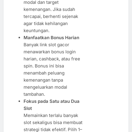
modal dan target
kemenangan. Jika sudah
tercapai, berhenti sejenak
agar tidak kehilangan
keuntungan.
Manfaatkan Bonus Harian
Banyak link slot gacor
menawarkan bonus login
harian, cashback, atau free
spin. Bonus ini bisa
menambah peluang
kemenangan tanpa
mengeluarkan modal
tambahan.
Fokus pada Satu atau Dua
Slot
Memainkan terlalu banyak
slot sekaligus bisa membuat
strategi tidak efektif. Pilih 1–