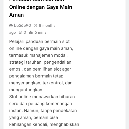
Online dengan Gaya Main
Aman
bb56e90
8 months
ago
0
5 mins
Pelajari panduan bermain slot
online dengan gaya main aman,
termasuk manajemen modal,
strategi taruhan, pengendalian
emosi, dan pemilihan slot agar
pengalaman bermain tetap
menyenangkan, terkontrol, dan
menguntungkan.
Slot online menawarkan hiburan
seru dan peluang kemenangan
instan. Namun, tanpa pendekatan
yang aman, pemain bisa
kehilangan kendali, menghabiskan