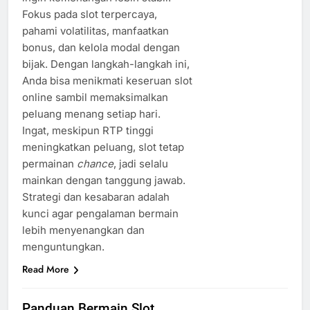
Fokus pada slot terpercaya,
pahami volatilitas, manfaatkan
bonus, dan kelola modal dengan
bijak. Dengan langkah-langkah ini,
Anda bisa menikmati keseruan slot
online sambil memaksimalkan
peluang menang setiap hari.
Ingat, meskipun RTP tinggi
meningkatkan peluang, slot tetap
permainan
chance
, jadi selalu
mainkan dengan tanggung jawab.
Strategi dan kesabaran adalah
kunci agar pengalaman bermain
lebih menyenangkan dan
menguntungkan.
Read More
Panduan Bermain Slot