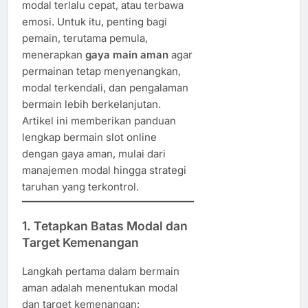
modal terlalu cepat, atau terbawa
emosi. Untuk itu, penting bagi
pemain, terutama pemula,
menerapkan
gaya main aman
agar
permainan tetap menyenangkan,
modal terkendali, dan pengalaman
bermain lebih berkelanjutan.
Artikel ini memberikan panduan
lengkap bermain slot online
dengan gaya aman, mulai dari
manajemen modal hingga strategi
taruhan yang terkontrol.
1. Tetapkan Batas Modal dan
Target Kemenangan
Langkah pertama dalam bermain
aman adalah menentukan modal
dan target kemenangan: