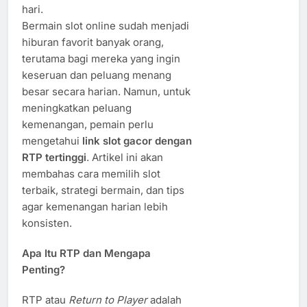
hari.
Bermain slot online sudah menjadi
hiburan favorit banyak orang,
terutama bagi mereka yang ingin
keseruan dan peluang menang
besar secara harian. Namun, untuk
meningkatkan peluang
kemenangan, pemain perlu
mengetahui
link slot gacor dengan
RTP tertinggi
. Artikel ini akan
membahas cara memilih slot
terbaik, strategi bermain, dan tips
agar kemenangan harian lebih
konsisten.
Apa Itu RTP dan Mengapa
Penting?
RTP atau
Return to Player
adalah