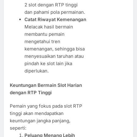
2 slot dengan RTP tinggi
dan pahami pola permainan.
Catat Riwayat Kemenangan
Melacak hasil bermain
membantu pemain
mengetahui tren
kemenangan, sehingga bisa
menyesuaikan taruhan atau
pindah ke slot lain jika
diperlukan.
Keuntungan Bermain Slot Harian
dengan RTP Tinggi
Pemain yang fokus pada slot RTP
tinggi akan mendapatkan
keuntungan jangka panjang,
seperti:
Peluang Menang Lebih