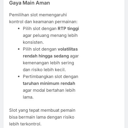
Gaya Main Aman
Pemilihan slot memengaruhi
kontrol dan keamanan permainan:
Pilih slot dengan
RTP tinggi
agar peluang menang lebih
konsisten.
Pilih slot dengan
volatilitas
rendah hingga sedang
agar
kemenangan lebih sering
dan risiko lebih kecil.
Pertimbangkan slot dengan
taruhan minimum rendah
agar modal bertahan lebih
lama.
Slot yang tepat membuat pemain
bisa bermain lama dengan risiko
lebih terkontrol.