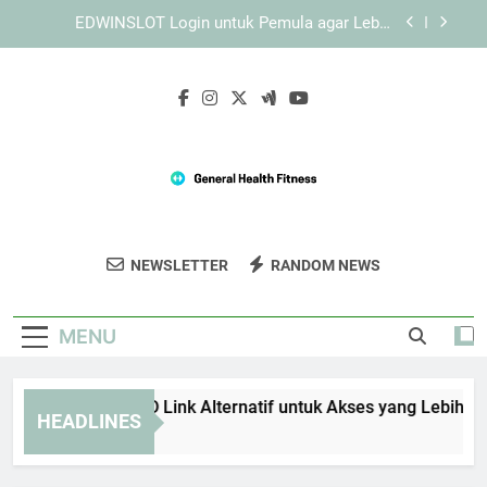
Skip
Login Edwinslot dan Solusi Kendala Akses di
to
Smartphone
content
Lebah4D Login Lewat HP dengan Langkah yang
Mudah Dipahami untuk Akses Mobile yang Lebih
Aman
Panduan TIARA4D Link Alternatif untuk Akses
yang Lebih Stabil
EDWINSLOT Login untuk Pemula agar Lebih
Mudah Memahami Sistem
Login Edwinslot dan Solusi Kendala Akses di
Smartphone
General Health
Dapatkan Tips Dan Produk Untuk
Lebah4D Login Lewat HP dengan Langkah yang
NEWSLETTER
RANDOM NEWS
Fitness
Mudah Dipahami untuk Akses Mobile yang Lebih
Kebugaran Optimal Di General Health
Aman
Fitness.
MENU
nduan TIARA4D Link Alternatif untuk Akses yang Lebih Stabil
HEADLINES
Weeks Ago