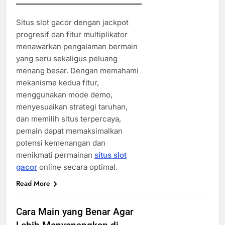
Situs slot gacor dengan jackpot
progresif dan fitur multiplikator
menawarkan pengalaman bermain
yang seru sekaligus peluang
menang besar. Dengan memahami
mekanisme kedua fitur,
menggunakan mode demo,
menyesuaikan strategi taruhan,
dan memilih situs terpercaya,
pemain dapat memaksimalkan
potensi kemenangan dan
menikmati permainan
situs slot
gacor
online secara optimal.
Read More
Cara Main yang Benar Agar