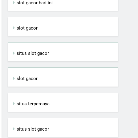
slot gacor hari ini
slot gacor
situs slot gacor
slot gacor
situs terpercaya
situs slot gacor