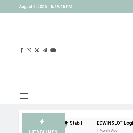
Skip
August 6, 2026
5:19:46 PM
to
content
Gen
Dapatkan 
k Akses yang Lebih Stabil
EDWINSLOT Login untuk Pem
1 Month Ago
HEADLINES