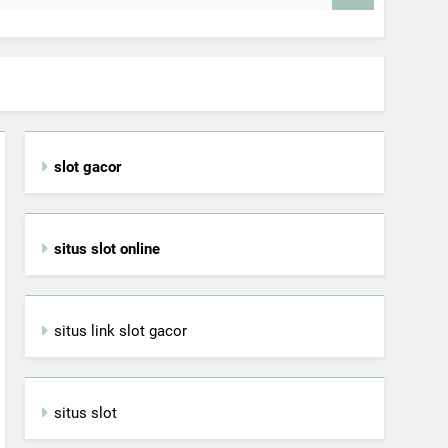
slot gacor
situs slot online
situs link slot gacor
situs slot