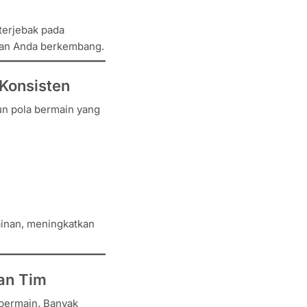
 terjebak pada
uan Anda berkembang.
Konsisten
un pola bermain yang
inan, meningkatkan
an Tim
 bermain. Banyak