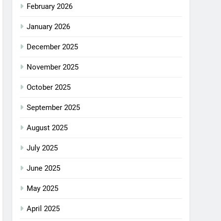
February 2026
January 2026
December 2025
November 2025
October 2025
September 2025
August 2025
July 2025
June 2025
May 2025
April 2025