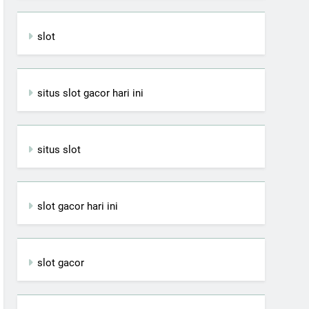
slot
situs slot gacor hari ini
situs slot
slot gacor hari ini
slot gacor