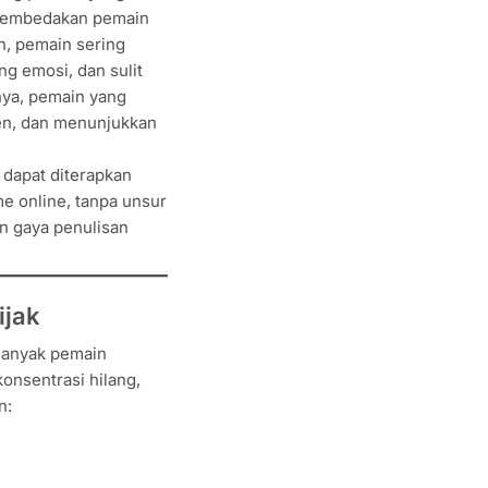
 membedakan pemain
n, pemain sering
g emosi, dan sulit
ya, pemain yang
ten, dan menunjukkan
 dapat diterapkan
me online, tanpa unsur
n gaya penulisan
ijak
Banyak pemain
onsentrasi hilang,
n: