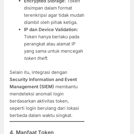
Encrypted Storage:
Token
disimpan dalam format
terenkripsi agar tidak mudah
diambil oleh pihak ketiga.
IP dan Device Validation:
Token hanya berlaku pada
perangkat atau alamat IP
yang sama untuk mencegah
token theft
.
Selain itu, integrasi dengan
Security Information and Event
Management (SIEM)
membantu
mendeteksi anomali login
berdasarkan aktivitas token,
seperti login berulang dari lokasi
berbeda dalam waktu singkat.
4. Manfaat Token