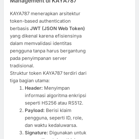
Management di KAYA787
KAYA787 menerapkan arsitektur
token-based authentication
berbasis
JWT (JSON Web Token)
yang dikenal karena efisiensinya
dalam memvalidasi identitas
pengguna tanpa harus bergantung
pada penyimpanan server
tradisional.
Struktur token KAYA787 terdiri dari
tiga bagian utama:
Header:
Menyimpan
informasi algoritma enkripsi
seperti HS256 atau RS512.
Payload:
Berisi klaim
pengguna, seperti ID, role,
dan waktu kedaluwarsa.
Signature:
Digunakan untuk