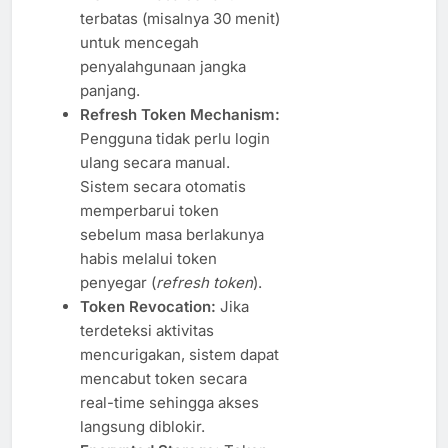
terbatas (misalnya 30 menit)
untuk mencegah
penyalahgunaan jangka
panjang.
Refresh Token Mechanism:
Pengguna tidak perlu login
ulang secara manual.
Sistem secara otomatis
memperbarui token
sebelum masa berlakunya
habis melalui token
penyegar (
refresh token
).
Token Revocation:
Jika
terdeteksi aktivitas
mencurigakan, sistem dapat
mencabut token secara
real-time sehingga akses
langsung diblokir.