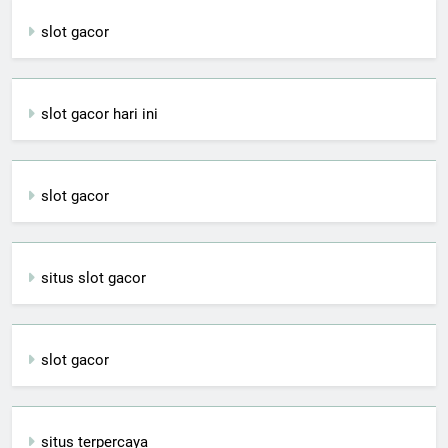
slot gacor
slot gacor hari ini
slot gacor
situs slot gacor
slot gacor
situs terpercaya