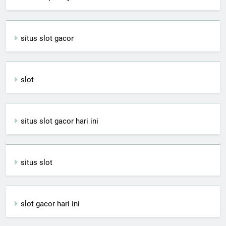
situs slot gacor
slot
situs slot gacor hari ini
situs slot
slot gacor hari ini