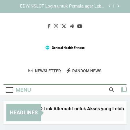
Skip
Login Edwinslot dan Solusi Kendala Akses di
to
Smartphone
content
Lebah4D Login Lewat HP dengan Langkah yang
Mudah Dipahami untuk Akses Mobile yang Lebih
Aman
Panduan TIARA4D Link Alternatif untuk Akses
yang Lebih Stabil
EDWINSLOT Login untuk Pemula agar Lebih
Mudah Memahami Sistem
Login Edwinslot dan Solusi Kendala Akses di
Smartphone
General Health
Dapatkan Tips Dan Produk Untuk
Lebah4D Login Lewat HP dengan Langkah yang
NEWSLETTER
RANDOM NEWS
Fitness
Mudah Dipahami untuk Akses Mobile yang Lebih
Kebugaran Optimal Di General Health
Aman
Fitness.
MENU
nduan TIARA4D Link Alternatif untuk Akses yang Lebih Stabil
HEADLINES
Weeks Ago