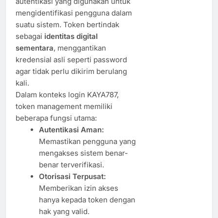
autentikasi yang digunakan untuk
mengidentifikasi pengguna dalam
suatu sistem. Token bertindak
sebagai
identitas digital
sementara
, menggantikan
kredensial asli seperti password
agar tidak perlu dikirim berulang
kali.
Dalam konteks login KAYA787,
token management memiliki
beberapa fungsi utama:
Autentikasi Aman:
Memastikan pengguna yang
mengakses sistem benar-
benar terverifikasi.
Otorisasi Terpusat:
Memberikan izin akses
hanya kepada token dengan
hak yang valid.