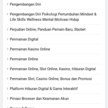
Pengembangan Diri
Pengembangan Diri Psikologi Pertumbuhan Mindset &
Life Skills Wellness Mental Motivasi Hidup
Perjudian Online, Panduan Pemain Baru, Sbobet
Permainan Digital
Permainan Kasino Online
Permainan Online
Permainan Online, Slot Online, Kasino, Hiburan Digital
Permainan Slot, Casino Online, Bonus dan Promosi
Platform Hiburan Digital & Game Interaktif
Privasi Browser dan Keamanan Akun