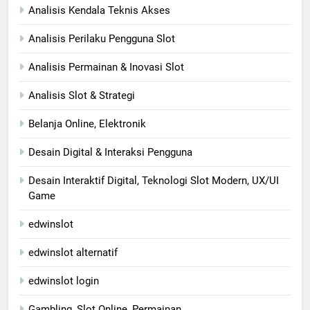
Analisis Kendala Teknis Akses
Analisis Perilaku Pengguna Slot
Analisis Permainan & Inovasi Slot
Analisis Slot & Strategi
Belanja Online, Elektronik
Desain Digital & Interaksi Pengguna
Desain Interaktif Digital, Teknologi Slot Modern, UX/UI
Game
edwinslot
edwinslot alternatif
edwinslot login
Gambling, Slot Online, Permainan