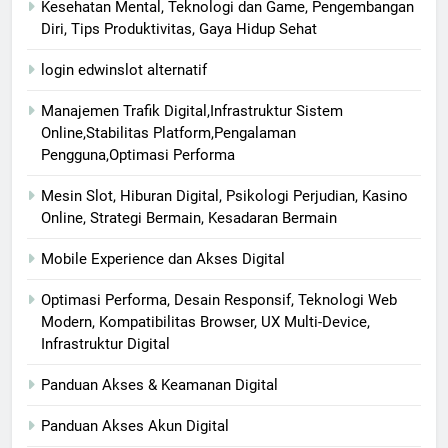
Kesehatan Mental, Teknologi dan Game, Pengembangan
Diri, Tips Produktivitas, Gaya Hidup Sehat
login edwinslot alternatif
Manajemen Trafik Digital,Infrastruktur Sistem
Online,Stabilitas Platform,Pengalaman
Pengguna,Optimasi Performa
Mesin Slot, Hiburan Digital, Psikologi Perjudian, Kasino
Online, Strategi Bermain, Kesadaran Bermain
Mobile Experience dan Akses Digital
Optimasi Performa, Desain Responsif, Teknologi Web
Modern, Kompatibilitas Browser, UX Multi-Device,
Infrastruktur Digital
Panduan Akses & Keamanan Digital
Panduan Akses Akun Digital