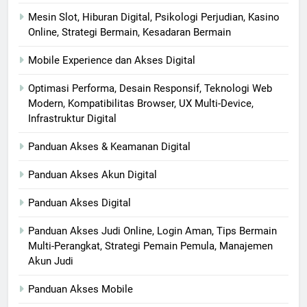
Mesin Slot, Hiburan Digital, Psikologi Perjudian, Kasino
Online, Strategi Bermain, Kesadaran Bermain
Mobile Experience dan Akses Digital
Optimasi Performa, Desain Responsif, Teknologi Web
Modern, Kompatibilitas Browser, UX Multi-Device,
Infrastruktur Digital
Panduan Akses & Keamanan Digital
Panduan Akses Akun Digital
Panduan Akses Digital
Panduan Akses Judi Online, Login Aman, Tips Bermain
Multi-Perangkat, Strategi Pemain Pemula, Manajemen
Akun Judi
Panduan Akses Mobile