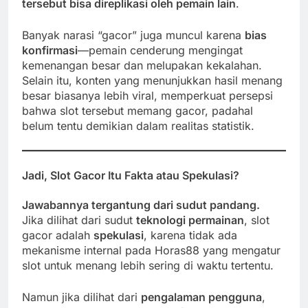
tersebut bisa direplikasi oleh pemain lain
.
Banyak narasi “gacor” juga muncul karena
bias
konfirmasi
—pemain cenderung mengingat
kemenangan besar dan melupakan kekalahan.
Selain itu, konten yang menunjukkan hasil menang
besar biasanya lebih viral, memperkuat persepsi
bahwa slot tersebut memang gacor, padahal
belum tentu demikian dalam realitas statistik.
Jadi, Slot Gacor Itu Fakta atau Spekulasi?
Jawabannya tergantung dari sudut pandang.
Jika dilihat dari sudut
teknologi permainan
, slot
gacor adalah
spekulasi
, karena tidak ada
mekanisme internal pada Horas88 yang mengatur
slot untuk menang lebih sering di waktu tertentu.
Namun jika dilihat dari
pengalaman pengguna
,