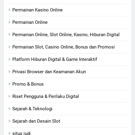
Permainan Kasino Online
Permainan Online
Permainan Online, Slot Online, Kasino, Hiburan Digital
Permainan Slot, Casino Online, Bonus dan Promosi
Platform Hiburan Digital & Game Interaktif
Privasi Browser dan Keamanan Akun
Promo & Bonus
Riset Pengguna & Perilaku Digital
Sejarah & Teknologi
Sejarah dan Desain Slot
situs judi