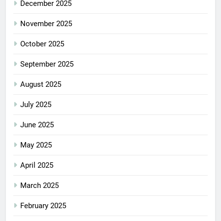
December 2025
November 2025
October 2025
September 2025
August 2025
July 2025
June 2025
May 2025
April 2025
March 2025
February 2025