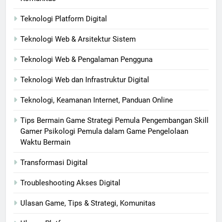
Teknologi Platform Digital
Teknologi Web & Arsitektur Sistem
Teknologi Web & Pengalaman Pengguna
Teknologi Web dan Infrastruktur Digital
Teknologi, Keamanan Internet, Panduan Online
Tips Bermain Game Strategi Pemula Pengembangan Skill
Gamer Psikologi Pemula dalam Game Pengelolaan
Waktu Bermain
Transformasi Digital
Troubleshooting Akses Digital
Ulasan Game, Tips & Strategi, Komunitas