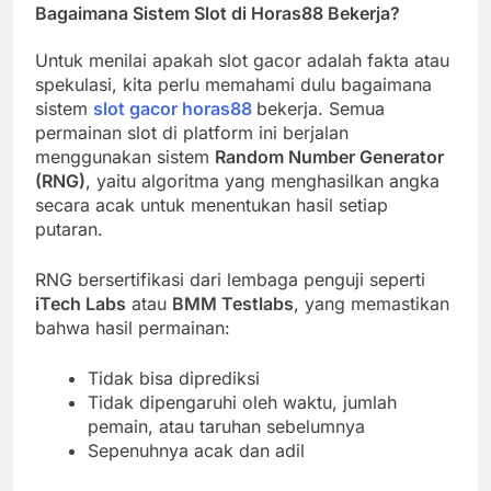
Bagaimana Sistem Slot di Horas88 Bekerja?
Untuk menilai apakah slot gacor adalah fakta atau
spekulasi, kita perlu memahami dulu bagaimana
sistem
slot gacor horas88
bekerja. Semua
permainan slot di platform ini berjalan
menggunakan sistem
Random Number Generator
(RNG)
, yaitu algoritma yang menghasilkan angka
secara acak untuk menentukan hasil setiap
putaran.
RNG bersertifikasi dari lembaga penguji seperti
iTech Labs
atau
BMM Testlabs
, yang memastikan
bahwa hasil permainan:
Tidak bisa diprediksi
Tidak dipengaruhi oleh waktu, jumlah
pemain, atau taruhan sebelumnya
Sepenuhnya acak dan adil