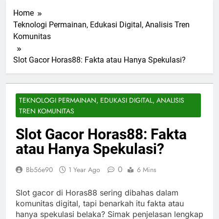
Home
Teknologi Permainan, Edukasi Digital, Analisis Tren
Komunitas
Slot Gacor Horas88: Fakta atau Hanya Spekulasi?
TEKNOLOGI PERMAINAN, EDUKASI DIGITAL, ANALISIS
TREN KOMUNITAS
Slot Gacor Horas88: Fakta
atau Hanya Spekulasi?
0
Bb56e90
1 Year Ago
6 Mins
Slot gacor di Horas88 sering dibahas dalam
komunitas digital, tapi benarkah itu fakta atau
hanya spekulasi belaka? Simak penjelasan lengkap