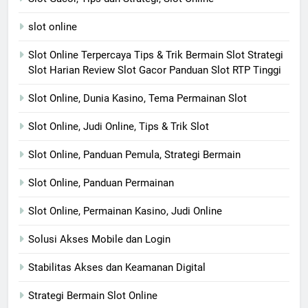
slot online
Slot Online Terpercaya Tips & Trik Bermain Slot Strategi
Slot Harian Review Slot Gacor Panduan Slot RTP Tinggi
Slot Online, Dunia Kasino, Tema Permainan Slot
Slot Online, Judi Online, Tips & Trik Slot
Slot Online, Panduan Pemula, Strategi Bermain
Slot Online, Panduan Permainan
Slot Online, Permainan Kasino, Judi Online
Solusi Akses Mobile dan Login
Stabilitas Akses dan Keamanan Digital
Strategi Bermain Slot Online