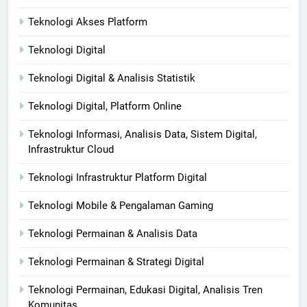
Teknologi Akses Platform
Teknologi Digital
Teknologi Digital & Analisis Statistik
Teknologi Digital, Platform Online
Teknologi Informasi, Analisis Data, Sistem Digital,
Infrastruktur Cloud
Teknologi Infrastruktur Platform Digital
Teknologi Mobile & Pengalaman Gaming
Teknologi Permainan & Analisis Data
Teknologi Permainan & Strategi Digital
Teknologi Permainan, Edukasi Digital, Analisis Tren
Komunitas