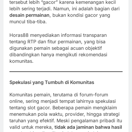
tersebut lebih “gacor” karena kemenangan kecil
lebih sering terjadi. Namun, ini adalah bagian dari
desain permainan
, bukan kondisi gacor yang
muncul tiba-tiba.
Horas88 menyediakan informasi transparan
tentang RTP dan fitur permainan, yang bisa
digunakan pemain sebagai acuan objektif
dibandingkan hanya mengikuti rekomendasi
komunitas.
Spekulasi yang Tumbuh di Komunitas
Komunitas pemain, terutama di forum-forum
online, sering menjadi tempat lahirnya spekulasi
tentang slot gacor. Beberapa pemain mengklaim
menemukan pola waktu, provider, hingga strategi
taruhan yang efektif. Meski pengalaman pribadi itu
valid untuk mereka,
tidak ada jaminan bahwa hasil