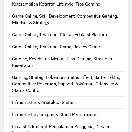
Keterampilan Kognitif, Lifestyle, Tips Gaming
Game Online, Skill Development, Competitive Gaming,
Mindset & Strategy
Game Online, Teknologi Digital, Edukasi Platform
Game Online, Teknologi Game, Review Game
Gaming, Kesehatan Mental, Tips Gaming, Stres dan
Kesehatan
Gaming, Strategi Pokémon, Status Effect, Battle Taktis,
Competitive Pokémon, Support Pokémon, Offensive &
Status Control
Infrastruktur & Arsitektur Sistem
Infrastruktur Jaringan & Cloud Performance
Inovasi Teknologi, Pengalaman Pengguna, Desain