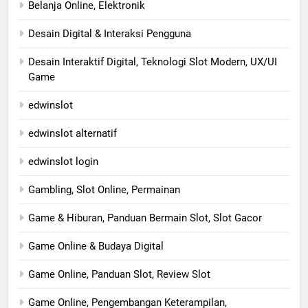
Belanja Online, Elektronik
Desain Digital & Interaksi Pengguna
Desain Interaktif Digital, Teknologi Slot Modern, UX/UI
Game
edwinslot
edwinslot alternatif
edwinslot login
Gambling, Slot Online, Permainan
Game & Hiburan, Panduan Bermain Slot, Slot Gacor
Game Online & Budaya Digital
Game Online, Panduan Slot, Review Slot
Game Online, Pengembangan Keterampilan,