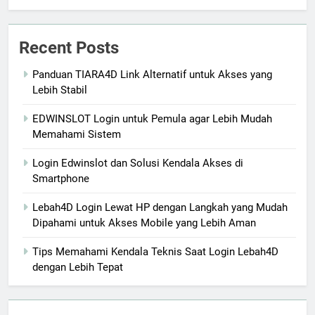
Recent Posts
Panduan TIARA4D Link Alternatif untuk Akses yang
Lebih Stabil
EDWINSLOT Login untuk Pemula agar Lebih Mudah
Memahami Sistem
Login Edwinslot dan Solusi Kendala Akses di
Smartphone
Lebah4D Login Lewat HP dengan Langkah yang Mudah
Dipahami untuk Akses Mobile yang Lebih Aman
Tips Memahami Kendala Teknis Saat Login Lebah4D
dengan Lebih Tepat