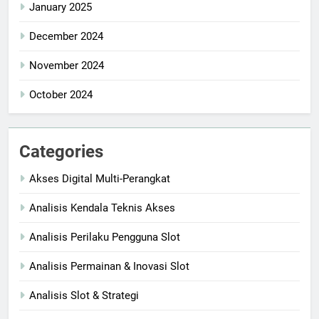
January 2025
December 2024
November 2024
October 2024
Categories
Akses Digital Multi-Perangkat
Analisis Kendala Teknis Akses
Analisis Perilaku Pengguna Slot
Analisis Permainan & Inovasi Slot
Analisis Slot & Strategi