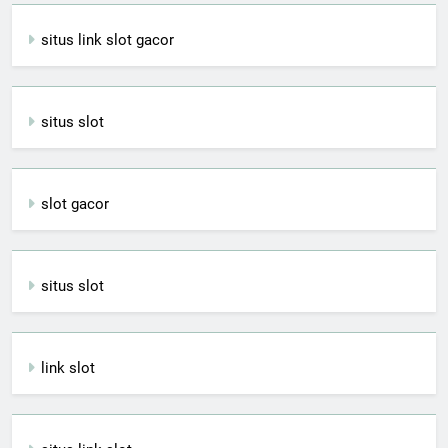
situs link slot gacor
situs slot
slot gacor
situs slot
link slot