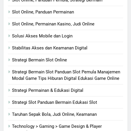
Slot Online, Panduan Permainan
Slot Online, Permainan Kasino, Judi Online
Solusi Akses Mobile dan Login
Stabilitas Akses dan Keamanan Digital
Strategi Bermain Slot Online
Strategi Bermain Slot Panduan Slot Pemula Manajemen
Modal Game Tips Hiburan Digital Edukasi Game Online
Strategi Permainan & Edukasi Digital
Strategi Slot Panduan Bermain Edukasi Slot
Taruhan Sepak Bola, Judi Online, Keamanan
Technology > Gaming > Game Design & Player