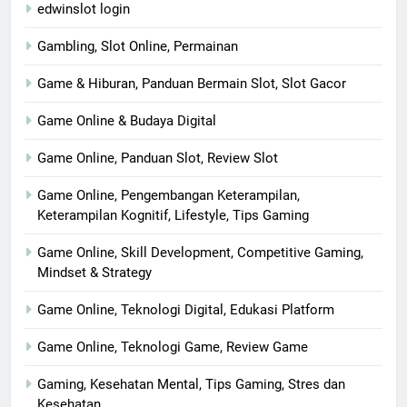
edwinslot login
Gambling, Slot Online, Permainan
Game & Hiburan, Panduan Bermain Slot, Slot Gacor
Game Online & Budaya Digital
Game Online, Panduan Slot, Review Slot
Game Online, Pengembangan Keterampilan,
Keterampilan Kognitif, Lifestyle, Tips Gaming
Game Online, Skill Development, Competitive Gaming,
Mindset & Strategy
Game Online, Teknologi Digital, Edukasi Platform
Game Online, Teknologi Game, Review Game
Gaming, Kesehatan Mental, Tips Gaming, Stres dan
Kesehatan