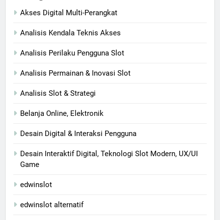
Akses Digital Multi-Perangkat
Analisis Kendala Teknis Akses
Analisis Perilaku Pengguna Slot
Analisis Permainan & Inovasi Slot
Analisis Slot & Strategi
Belanja Online, Elektronik
Desain Digital & Interaksi Pengguna
Desain Interaktif Digital, Teknologi Slot Modern, UX/UI
Game
edwinslot
edwinslot alternatif