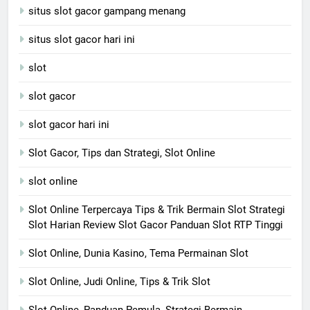
situs slot gacor gampang menang
situs slot gacor hari ini
slot
slot gacor
slot gacor hari ini
Slot Gacor, Tips dan Strategi, Slot Online
slot online
Slot Online Terpercaya Tips & Trik Bermain Slot Strategi
Slot Harian Review Slot Gacor Panduan Slot RTP Tinggi
Slot Online, Dunia Kasino, Tema Permainan Slot
Slot Online, Judi Online, Tips & Trik Slot
Slot Online, Panduan Pemula, Strategi Bermain