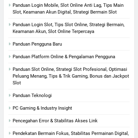
Panduan Login Mobile, Slot Online Anti Lag, Tips Main
Slot, Keamanan Akun Digital, Strategi Bermain Slot
Panduan Login Slot, Tips Slot Online, Strategi Bermain,
Keamanan Akun, Slot Online Terpercaya
Panduan Pengguna Baru
Panduan Platform Online & Pengalaman Pengguna
Panduan Slot Online, Strategi Slot Profesional, Optimasi
Peluang Menang, Tips & Trik Gaming, Bonus dan Jackpot
Slot
Panduan Teknologi
PC Gaming & Industry Insight
Pencegahan Error & Stabilitas Akses Link
Pendekatan Bermain Fokus, Stabilitas Permainan Digital,