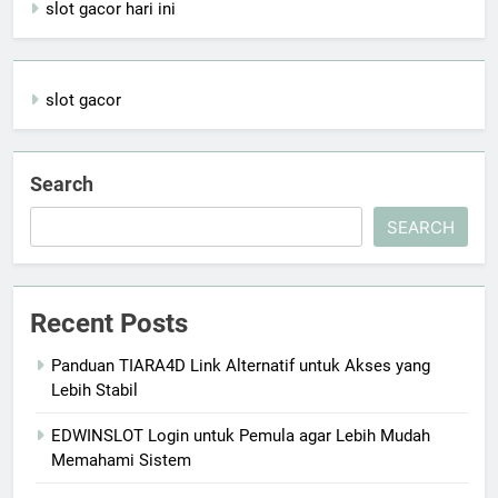
slot gacor hari ini
slot gacor
Search
SEARCH
Recent Posts
Panduan TIARA4D Link Alternatif untuk Akses yang
Lebih Stabil
EDWINSLOT Login untuk Pemula agar Lebih Mudah
Memahami Sistem