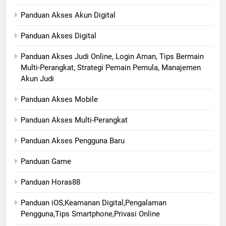
Panduan Akses Akun Digital
Panduan Akses Digital
Panduan Akses Judi Online, Login Aman, Tips Bermain
Multi-Perangkat, Strategi Pemain Pemula, Manajemen
Akun Judi
Panduan Akses Mobile
Panduan Akses Multi-Perangkat
Panduan Akses Pengguna Baru
Panduan Game
Panduan Horas88
Panduan iOS,Keamanan Digital,Pengalaman
Pengguna,Tips Smartphone,Privasi Online