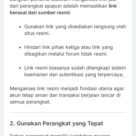
dari perangkat apapun adalah memastikan
link
berasal dari sumber resmi
:
Gunakan link yang disediakan langsung oleh
situs resmi.
Hindari link pihak ketiga atau link yang
dibagikan melalui forum tidak resmi.
Link resmi biasanya sudah dilengkapi sistem
keamanan dan autentikasi yang terpercaya.
Mengakses link resmi menjadi fondasi utama agar
akun tetap aman dan transaksi berjalan lancar di
semua perangkat.
2. Gunakan Perangkat yang Tepat
Setiap perangkat memiliki kelebihan masing-