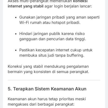
Akses multi-perangkat memerlukan
koneksi
internet yang stabil
agar login berjalan lancar:
Gunakan jaringan pribadi yang aman seperti
Wi-Fi rumah atau hotspot pribadi.
Hindari jaringan publik karena risiko
gangguan dan pencurian data tinggi.
Pastikan kecepatan internet cukup untuk
membuka situs judi tanpa buffering.
Koneksi yang stabil mendukung pengalaman
bermain yang konsisten di semua perangkat.
5. Terapkan Sistem Keamanan Akun
Keamanan akun harus tetap prioritas meski
mengakses dari berbagai perangkat: