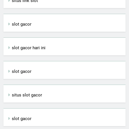
situs link slot
slot gacor
slot gacor hari ini
slot gacor
situs slot gacor
slot gacor