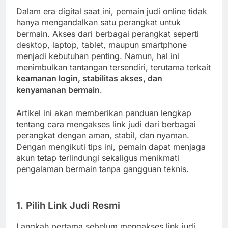
Dalam era digital saat ini, pemain judi online tidak
hanya mengandalkan satu perangkat untuk
bermain. Akses dari berbagai perangkat seperti
desktop, laptop, tablet, maupun smartphone
menjadi kebutuhan penting. Namun, hal ini
menimbulkan tantangan tersendiri, terutama terkait
keamanan login, stabilitas akses, dan
kenyamanan bermain
.
Artikel ini akan memberikan panduan lengkap
tentang cara mengakses link judi dari berbagai
perangkat dengan aman, stabil, dan nyaman.
Dengan mengikuti tips ini, pemain dapat menjaga
akun tetap terlindungi sekaligus menikmati
pengalaman bermain tanpa gangguan teknis.
1. Pilih Link Judi Resmi
Langkah pertama sebelum mengakses link judi