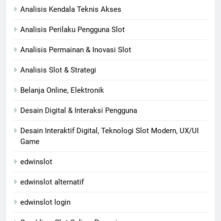
Analisis Kendala Teknis Akses
Analisis Perilaku Pengguna Slot
Analisis Permainan & Inovasi Slot
Analisis Slot & Strategi
Belanja Online, Elektronik
Desain Digital & Interaksi Pengguna
Desain Interaktif Digital, Teknologi Slot Modern, UX/UI
Game
edwinslot
edwinslot alternatif
edwinslot login