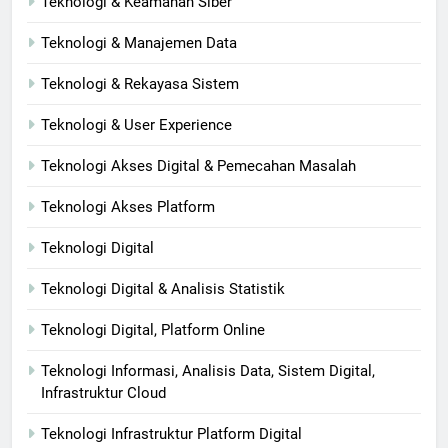
Teknologi & Keamanan Siber
Teknologi & Manajemen Data
Teknologi & Rekayasa Sistem
Teknologi & User Experience
Teknologi Akses Digital & Pemecahan Masalah
Teknologi Akses Platform
Teknologi Digital
Teknologi Digital & Analisis Statistik
Teknologi Digital, Platform Online
Teknologi Informasi, Analisis Data, Sistem Digital,
Infrastruktur Cloud
Teknologi Infrastruktur Platform Digital